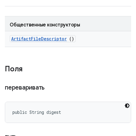
Общественные конструкторы
Artifact
File
Descriptor
()
Поля
переваривать
public String digest