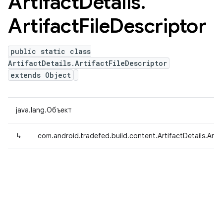
Artifact
Details
.
Artifact
File
Descriptor
public static class
ArtifactDetails.ArtifactFileDescriptor
extends Object
java.lang.Объект
↳
com.android.tradefed.build.content.ArtifactDetails.Artif