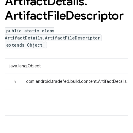
Artifact
Details
.
Artifact
File
Descriptor
public static class
ArtifactDetails.ArtifactFileDescriptor
extends Object
java.lang.Object
↳
com.android.tradefed.build.content.ArtifactDetails.Art