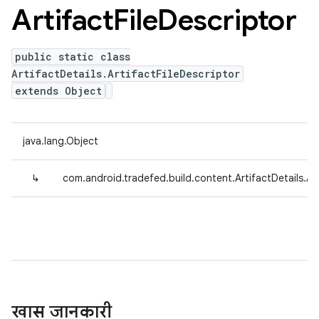
Artifact
File
Descriptor
public static class
ArtifactDetails.ArtifactFileDescriptor
extends Object
java.lang.Object
↳
com.android.tradefed.build.content.ArtifactDetails.Art
खास जानकारी