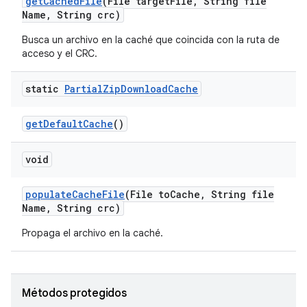
get
Cached
File
(File target
File
,
String file
Name
,
String crc)
Busca un archivo en la caché que coincida con la ruta de
acceso y el CRC.
static
Partial
Zip
Download
Cache
get
Default
Cache
()
void
populate
Cache
File
(File to
Cache
,
String file
Name
,
String crc)
Propaga el archivo en la caché.
Métodos protegidos