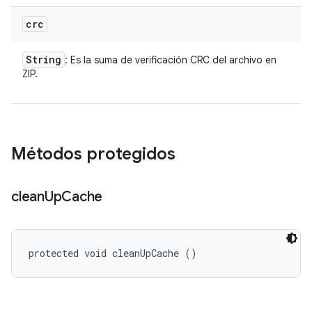
crc
String
: Es la suma de verificación CRC del archivo en
ZIP.
Métodos protegidos
clean
Up
Cache
protected void cleanUpCache ()