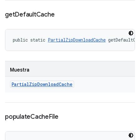
get
Default
Cache
public static 
PartialZipDownloadCache
 getDefaultCa
Muestra
Partial
Zip
Download
Cache
populate
Cache
File