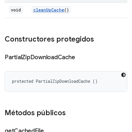
void
clean
Up
Cache
()
Constructores protegidos
Partial
Zip
Download
Cache
protected PartialZipDownloadCache ()
Métodos públicos
get
Cached
File