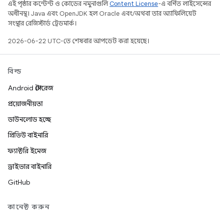
এই পৃষ্ঠার কন্টেন্ট ও কোডের নমুনাগুলি
Content License
-এ বর্ণিত লাইসেন্সের
অধীনস্থ। Java এবং OpenJDK হল Oracle এবং/অথবা তার অ্যাফিলিয়েট
সংস্থার রেজিস্টার্ড ট্রেডমার্ক।
2026-06-22 UTC-তে শেষবার আপডেট করা হয়েছে।
বিল্ড
Android স্টোরেজ
প্রয়োজনীয়তা
ডাউনলোড হচ্ছে
প্রিভিউ বাইনারি
ফ্যাক্টরি ইমেজ
ড্রাইভার বাইনারি
GitHub
কানেক্ট করুন