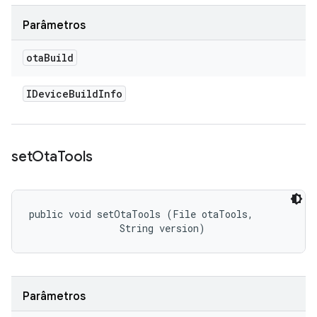
Parâmetros
ota
Build
IDevice
Build
Info
set
Ota
Tools
public void setOtaTools (File otaTools, 

                String version)
Parâmetros