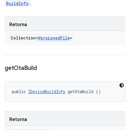
BuildInfo
.
Retorna
Collection<
Versioned
File
>
get
Ota
Build
public 
IDeviceBuildInfo
 getOtaBuild ()
Retorna