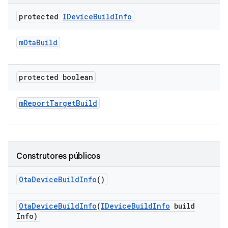
protected
IDevice
Build
Info
m
Ota
Build
protected boolean
m
Report
Target
Build
Construtores públicos
Ota
Device
Build
Info
()
Ota
Device
Build
Info
(
IDevice
Build
Info
build
Info)