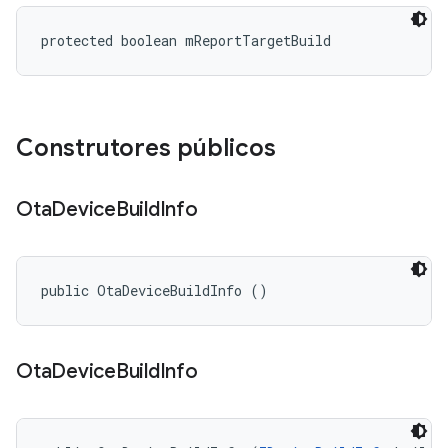
protected boolean mReportTargetBuild
Construtores públicos
Ota
Device
Build
Info
public OtaDeviceBuildInfo ()
Ota
Device
Build
Info