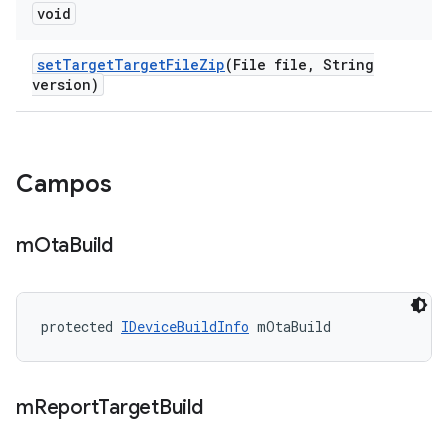
void
set
Target
Target
File
Zip
(File file
,
String
version)
Campos
m
Ota
Build
protected 
IDeviceBuildInfo
 mOtaBuild
m
Report
Target
Build