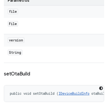
Parâmetros
file
File
version
String
set
Ota
Build
public void setOtaBuild (
IDeviceBuildInfo
 otaBuild