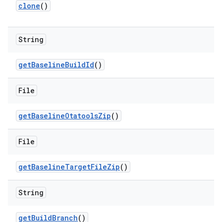
clone
()
String
get
Baseline
Build
Id
()
File
get
Baseline
Otatools
Zip
()
File
get
Baseline
Target
File
Zip
()
String
get
Build
Branch
()