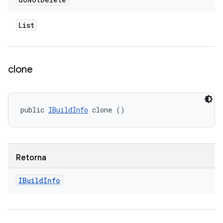
List
clone
public 
IBuildInfo
 clone ()
Retorna
IBuild
Info