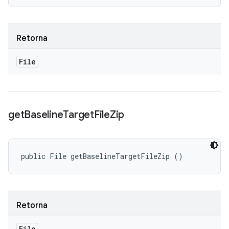
Retorna
File
get
Baseline
Target
File
Zip
public File getBaselineTargetFileZip ()
Retorna
File