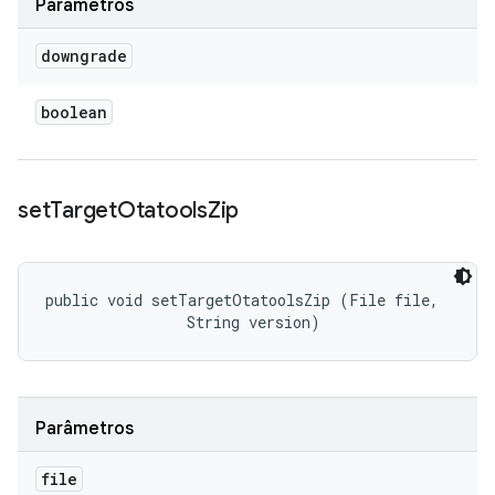
Parâmetros
downgrade
boolean
set
Target
Otatools
Zip
public void setTargetOtatoolsZip (File file, 

                String version)
Parâmetros
file