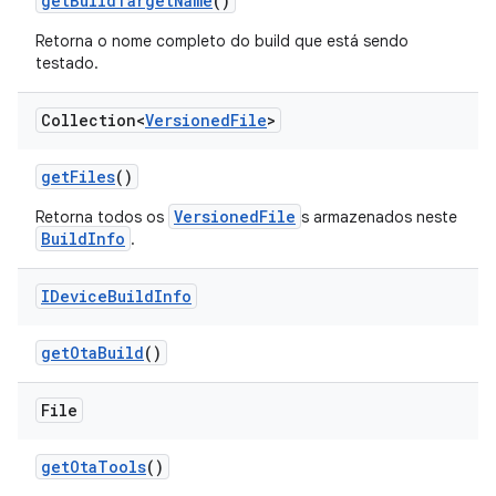
get
Build
Target
Name
()
Retorna o nome completo do build que está sendo
testado.
Collection<
Versioned
File
>
get
Files
()
VersionedFile
Retorna todos os
s armazenados neste
BuildInfo
.
IDevice
Build
Info
get
Ota
Build
()
File
get
Ota
Tools
()