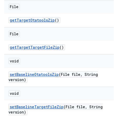
File
get
Target
Otatools
Zip
()
File
get
Target
Target
File
Zip
()
void
set
Baseline
Otatools
Zip
(File file
,
String
version)
void
set
Baseline
Target
File
Zip
(File file
,
String
version)