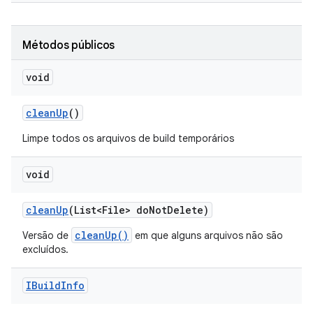
Métodos públicos
void
clean
Up
()
Limpe todos os arquivos de build temporários
void
clean
Up
(List<File> do
Not
Delete)
cleanUp()
Versão de
em que alguns arquivos não são
excluídos.
IBuild
Info