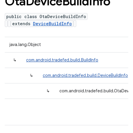
Ota
Device
Build
Info
public class OtaDeviceBuildInfo
extends
DeviceBuildInfo
java.lang.Object
↳
com.android.tradefed.build.BuildInfo
↳
com.android.tradefed.build.DeviceBuildInfo
↳
com.android.tradefed.build.OtaDevic