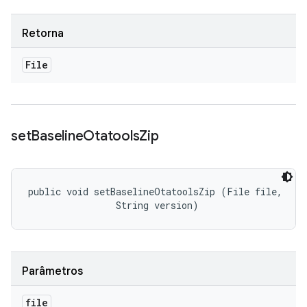
Retorna
File
set
Baseline
Otatools
Zip
public void setBaselineOtatoolsZip (File file, 

                String version)
Parâmetros
file