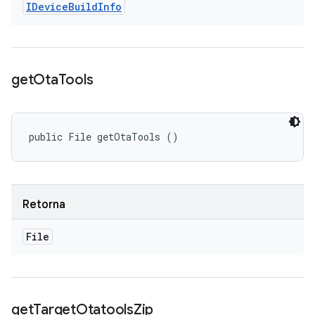
IDevice
Build
Info
get
Ota
Tools
public File getOtaTools ()
Retorna
File
get
Target
Otatools
Zip