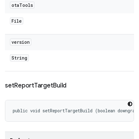
ota
Tools
File
version
String
set
Report
Target
Build
public void setReportTargetBuild (boolean downgrad