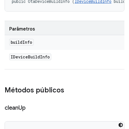
public OtaDeviceBuildInfo (
IDeviceBuildInfo
 buildI
Parâmetros
build
Info
IDevice
Build
Info
Métodos públicos
clean
Up