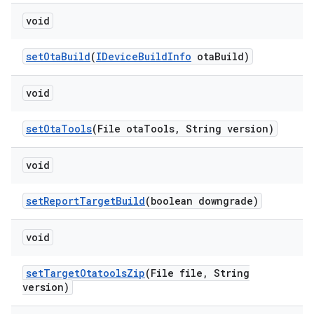
void
set
Ota
Build
(
IDevice
Build
Info
ota
Build)
void
set
Ota
Tools
(File ota
Tools
,
String version)
void
set
Report
Target
Build
(boolean downgrade)
void
set
Target
Otatools
Zip
(File file
,
String
version)