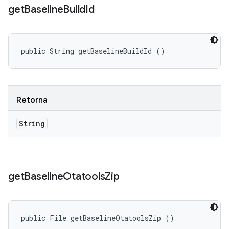
get
Baseline
Build
Id
public String getBaselineBuildId ()
Retorna
String
get
Baseline
Otatools
Zip
public File getBaselineOtatoolsZip ()