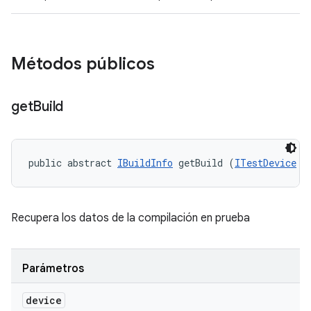
Métodos públicos
get
Build
public abstract 
IBuildInfo
 getBuild (
ITestDevice
 d
Recupera los datos de la compilación en prueba
Parámetros
device