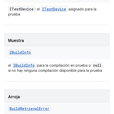
ITest
Device
ITest
Device
: el
asignado para la
prueba
Muestra
IBuild
Info
IBuild
Info
null
el
para la compilación en prueba o
si no hay ninguna compilación disponible para la prueba
Arroja
Build
Retrieval
Error