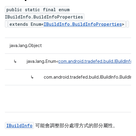
public static final enum
IBuildInfo.BuildInfoProperties
extends Enum<
IBuildInfo.BuildInfoProperties
>
java.lang.Object
↳
java.lang.Enum<
com.android.tradefed.build.IBuildInfo.
↳
com.android.tradefed.build.IBuildInfo.BuildInf
IBuildInfo
可能會調整部分處理方式的部分屬性。