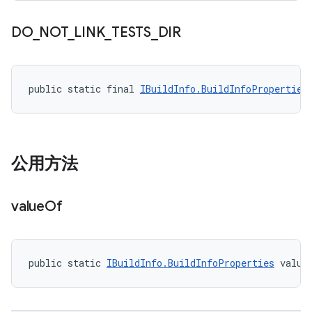
DO
_
NOT
_
LINK
_
TESTS
_
DIR
public static final 
IBuildInfo.BuildInfoProperties
公用方法
value
Of
public static 
IBuildInfo.BuildInfoProperties
 value