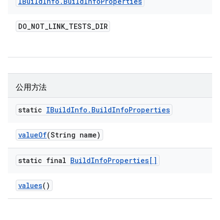
IBuild
Info
.
Build
Info
Properties
DO
_
NOT
_
LINK
_
TESTS
_
DIR
公用方法
static
IBuild
Info
.
Build
Info
Properties
value
Of
(String name)
static final
Build
Info
Properties[]
values
()