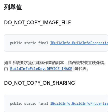
列舉值
DO
_
NOT
_
COPY
_
IMAGE
_
FILE
public static final 
IBuildInfo.BuildInfoProperties
如果系統要求提供建構作業的副本，請勿複製裝置映像檔。
由
BuildInfoFileKey.DEVICE_IMAGE
鍵代表。
DO
_
NOT
_
COPY
_
ON
_
SHARING
public static final 
IBuildInfo.BuildInfoProperties