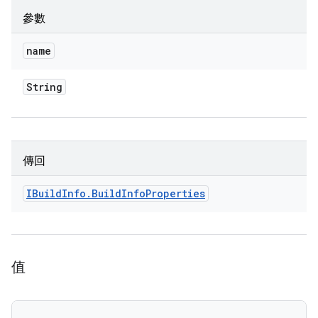
參數
name
String
傳回
IBuild
Info
.
Build
Info
Properties
值