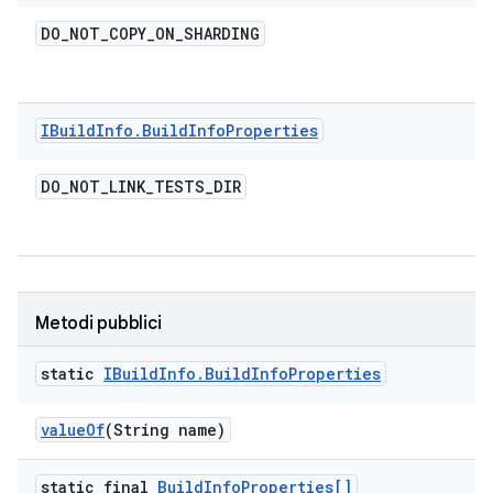
DO
_
NOT
_
COPY
_
ON
_
SHARDING
IBuild
Info
.
Build
Info
Properties
DO
_
NOT
_
LINK
_
TESTS
_
DIR
Metodi pubblici
static
IBuild
Info
.
Build
Info
Properties
value
Of
(String name)
static final
Build
Info
Properties[]