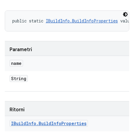
public static 
IBuildInfo.BuildInfoProperties
 value
Parametri
name
String
Ritorni
IBuild
Info
.
Build
Info
Properties