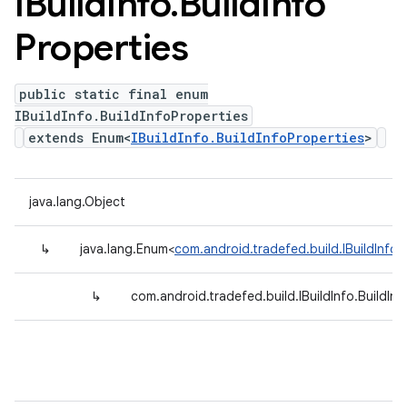
IBuild
Info
.
Build
Info
Properties
public static final enum
IBuildInfo.BuildInfoProperties
extends Enum<
IBuildInfo.BuildInfoProperties
>
java.lang.Object
↳
java.lang.Enum<
com.android.tradefed.build.IBuildInfo.
↳
com.android.tradefed.build.IBuildInfo.BuildInf