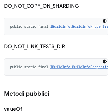
DO
_
NOT
_
COPY
_
ON
_
SHARDING
public static final 
IBuildInfo.BuildInfoProperties
DO
_
NOT
_
LINK
_
TESTS
_
DIR
public static final 
IBuildInfo.BuildInfoProperties
Metodi pubblici
value
Of