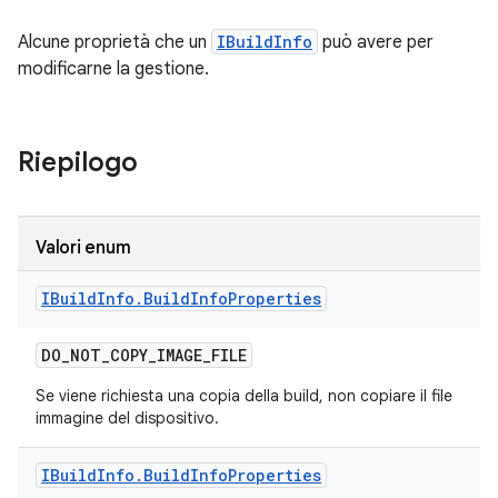
Alcune proprietà che un
IBuildInfo
può avere per
modificarne la gestione.
Riepilogo
Valori enum
IBuild
Info
.
Build
Info
Properties
DO
_
NOT
_
COPY
_
IMAGE
_
FILE
Se viene richiesta una copia della build, non copiare il file
immagine del dispositivo.
IBuild
Info
.
Build
Info
Properties