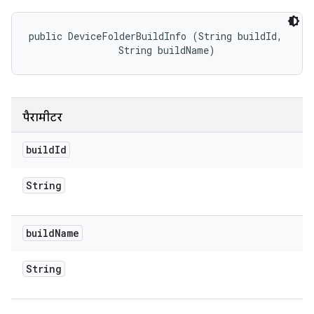
public DeviceFolderBuildInfo (String buildId, 

                String buildName)
पैरामीटर
build
Id
String
build
Name
String