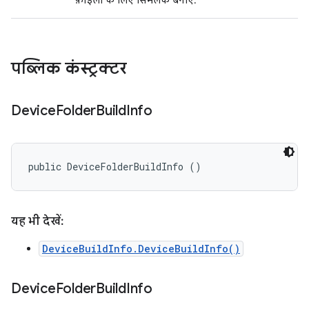
फ़ाइलों के लिए सिमलंक बनाएं.
पब्लिक कंस्ट्रक्टर
Device
Folder
Build
Info
public DeviceFolderBuildInfo ()
यह भी देखें:
DeviceBuildInfo.DeviceBuildInfo()
Device
Folder
Build
Info