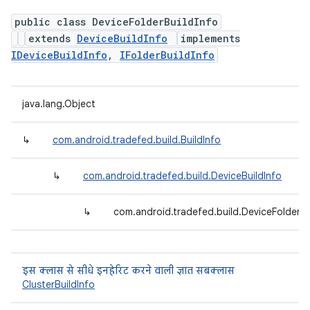
public class DeviceFolderBuildInfo
extends
DeviceBuildInfo
implements
IDeviceBuildInfo
,
IFolderBuildInfo
java.lang.Object
↳
com.android.tradefed.build.BuildInfo
↳
com.android.tradefed.build.DeviceBuildInfo
↳
com.android.tradefed.build.DeviceFolderBu
इस क्लास से सीधे इनहेरिट करने वाली ज्ञात सबक्लास
ClusterBuildInfo