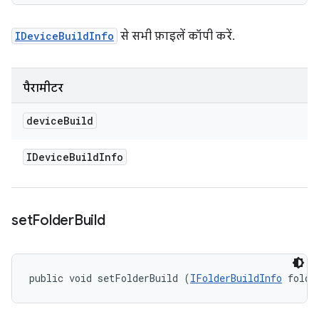
IDeviceBuildInfo
से सभी फ़ाइलें कॉपी करें.
पैरामीटर
device
Build
IDevice
Build
Info
set
Folder
Build
public void setFolderBuild (
IFolderBuildInfo
 folde