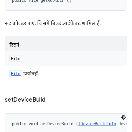
public File getRootDir ()
रूट फ़ोल्डर पाएं, जिसमें बिल्ड आर्टफ़ैक्ट शामिल हैं.
रिटर्न
File
File
डायरेक्ट्री.
set
Device
Build
public void setDeviceBuild (
IDeviceBuildInfo
 devic