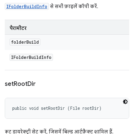
IFolderBuildInfo
से सभी फ़ाइलें कॉपी करें.
पैरामीटर
folder
Build
IFolder
Build
Info
set
Root
Dir
public void setRootDir (File rootDir)
रूट डायरेक्ट्री सेट करें, जिसमें बिल्ड आर्टफ़ैक्ट शामिल हैं.