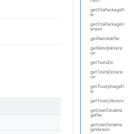
rsion
getOtaPackageFi
le
getOtaPackageV
ersion
getRamdiskFile
getRamdiskVersi
on
getTestsDir
getTestsDirVersi
on
getTrustyImageFi
le
getTrustyVersion
getUserDataIma
geFile
getUserDataIma
geVersion