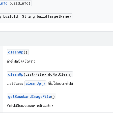
Info
build
Info)
g build
Id
,
String build
Target
Name)
clean
Up
()
ล้างไฟล์บิลด์ชั่วคราว
clean
Up
(List<File> do
Not
Clean)
cleanUp()
เวอร์ชันของ
ที่ไม่ได้ลบบางไฟล์
get
Baseband
Image
File
()
รับไฟล์อิมเมจเบสแบนด์ในเครื่อง