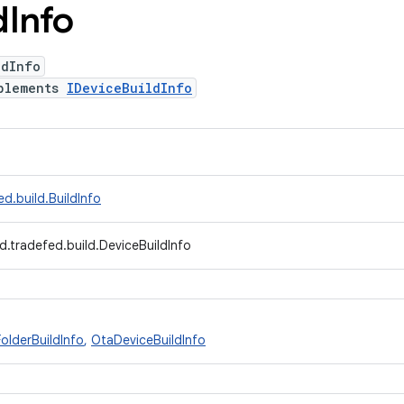
d
Info
ldInfo
plements
IDeviceBuildInfo
d.build.BuildInfo
d.tradefed.build.DeviceBuildInfo
olderBuildInfo
,
OtaDeviceBuildInfo