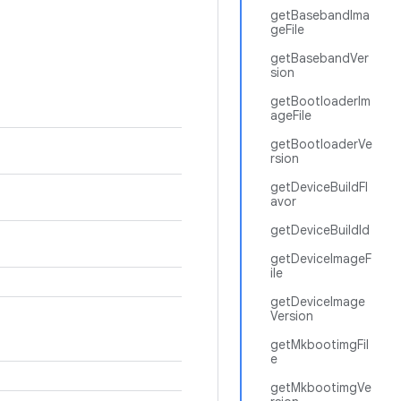
getBasebandIma
geFile
getBasebandVer
sion
getBootloaderIm
ageFile
getBootloaderVe
rsion
getDeviceBuildFl
avor
getDeviceBuildId
getDeviceImageF
ile
getDeviceImage
Version
getMkbootimgFil
e
getMkbootimgVe