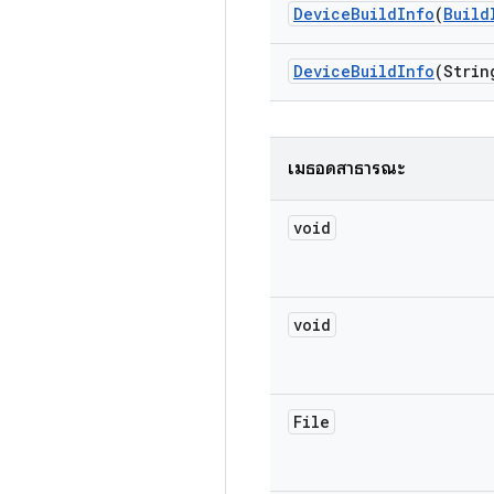
Device
Build
Info
(
Build
Device
Build
Info
(Strin
เมธอดสาธารณะ
void
void
File