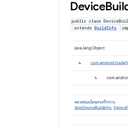
Device
Buil
public class DeviceBui
extends
BuildInfo
im
java.lang.Object
↳
com.android.tradefe
↳
com.androi
คลาสย่อยโดยตรงที่ทราบ
AppDeviceBuildInfo
,
DeviceF