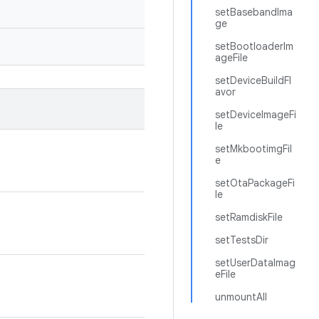
setBasebandIma
ge
setBootloaderIm
ageFile
setDeviceBuildFl
avor
setDeviceImageFi
le
setMkbootimgFil
e
setOtaPackageFi
le
setRamdiskFile
setTestsDir
setUserDataImag
eFile
unmountAll