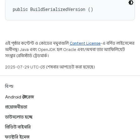
public BuildSerializedVersion ()
এই পৃষ্ঠার কন্টেন্ট ও কোডের নমুনাগুলি
Content License
-এ বর্ণিত লাইসেন্সের
অধীনস্থ। Java এবং OpenJDK হল Oracle এবং/অথবা তার অ্যাফিলিয়েট
সংস্থার রেজিস্টার্ড ট্রেডমার্ক।
2025-07-29 UTC-তে শেষবার আপডেট করা হয়েছে।
বিল্ড
Android স্টোরেজ
প্রয়োজনীয়তা
ডাউনলোড হচ্ছে
প্রিভিউ বাইনারি
ফ্যাক্টরি ইমেজ