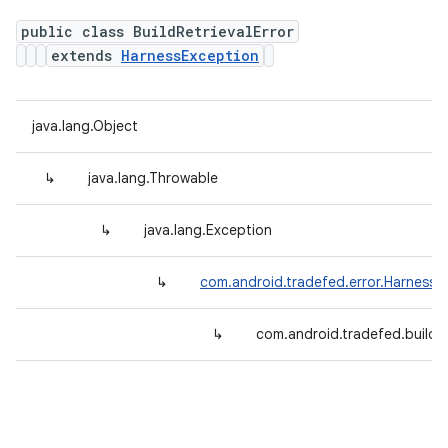
public class BuildRetrievalError
extends
HarnessException
java.lang.Object
↳
java.lang.Throwable
↳
java.lang.Exception
↳
com.android.tradefed.error.HarnessE
↳
com.android.tradefed.build.B