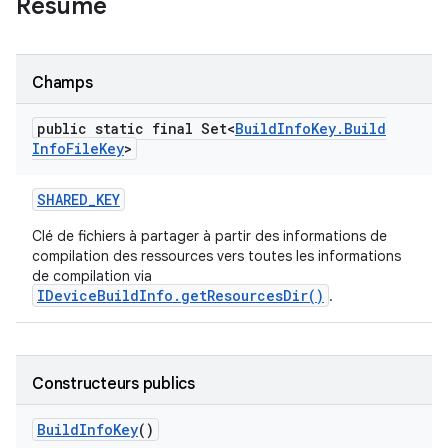
Résumé
Champs
public static final Set<
Build
Info
Key
.
Build
Info
File
Key
>
SHARED
_
KEY
Clé de fichiers à partager à partir des informations de
compilation des ressources vers toutes les informations
de compilation via
IDeviceBuildInfo.getResourcesDir()
.
Constructeurs publics
Build
Info
Key
()