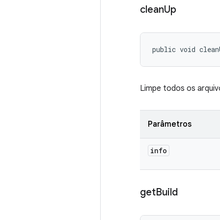
clean
Up
public void clean
Limpe todos os arquiv
Parâmetros
info
get
Build