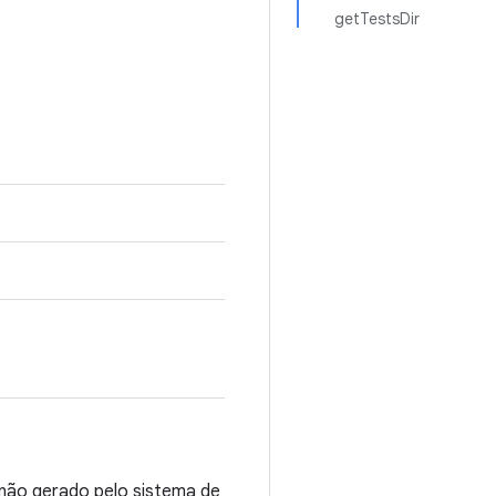
getTestsDir
 não gerado pelo sistema de