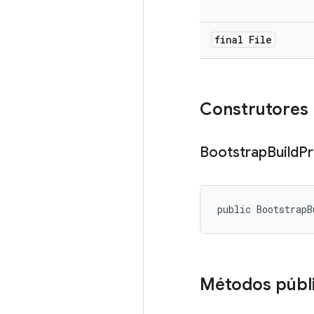
final File
Construtores 
Bootstrap
Build
Pr
public BootstrapB
Métodos públ