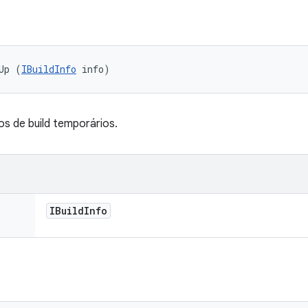
Up (
IBuildInfo
 info)
os de build temporários.
IBuild
Info