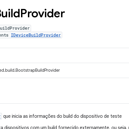
uild
Provider
uildProvider
ents
IDeviceBuildProvider
ed.build.BootstrapBuildProvider
r
que inicia as informações do build do dispositivo de teste
a dispositivos com um build fornecido externamente, ou seja,