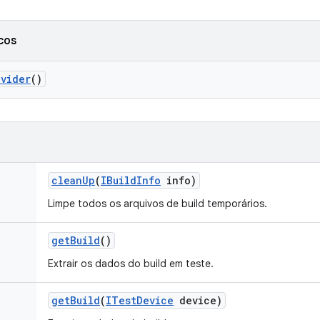
cos
ovider
()
clean
Up
(
IBuild
Info
info)
Limpe todos os arquivos de build temporários.
get
Build
()
Extrair os dados do build em teste.
get
Build
(
ITest
Device
device)