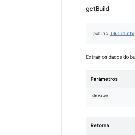
get
Build
public 
IBuildInfo
Extrair os dados do bu
Parâmetros
device
Retorna