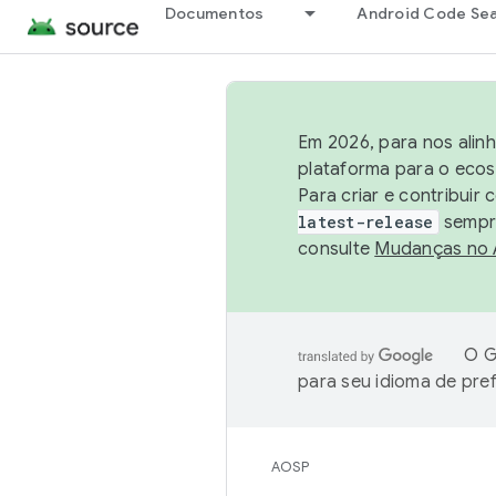
Documentos
Android Code Se
Em 2026, para nos alin
plataforma para o ecos
Para criar e contribuir
latest-release
sempre
consulte
Mudanças no
O G
para seu idioma de pre
AOSP