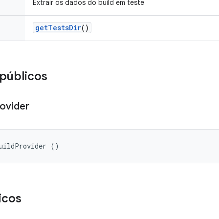
Extrair os dados do build em teste
get
Tests
Dir
()
públicos
ovider
uildProvider ()
icos