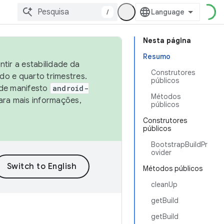
/
Nesta página
Resumo
tir a estabilidade da
Construtores
o e quarto trimestres.
públicos
 de manifesto
android-
Métodos
ara mais informações,
públicos
Construtores
públicos
BootstrapBuildPr
ovider
Métodos públicos
cleanUp
getBuild
getBuild