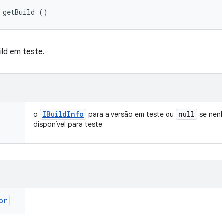
 getBuild ()
ild em teste.
IBuild
Info
null
o
para a versão em teste ou
se nenh
disponível para teste
or