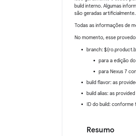
build interno. Algumas info
são geradas artificialmente.
Todas as informações de me
No momento, esse provedor 
branch: $(ro.product.b
para a edição do
para Nexus 7 com
build flavor: as provid
build alias: as provide
ID do build: conforme
Resumo