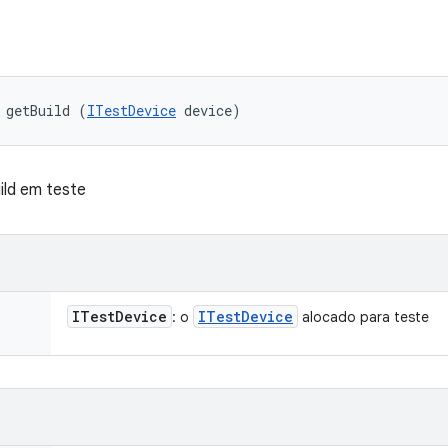
 getBuild (
ITestDevice
 device)
ild em teste
ITest
Device
ITest
Device
: o
alocado para teste