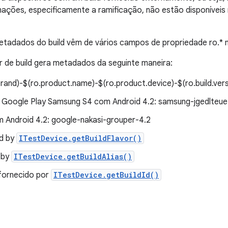
rmações, especificamente a ramificação, não estão disponíveis 
tadados do build vêm de vários campos de propriedade ro.* n
de build gera metadados da seguinte maneira:
rand)-$(ro.product.name)-$(ro.product.device)-$(ro.build.vers
 Google Play Samsung S4 com Android 4.2: samsung-jgedlteue
 Android 4.2: google-nakasi-grouper-4.2
ed by
ITestDevice.getBuildFlavor()
d by
ITestDevice.getBuildAlias()
 fornecido por
ITestDevice.getBuildId()