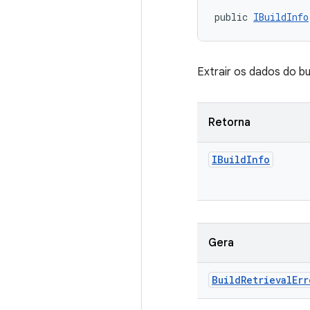
public 
IBuildInfo
Extrair os dados do bu
Retorna
IBuild
Info
Gera
Build
Retrieval
Err