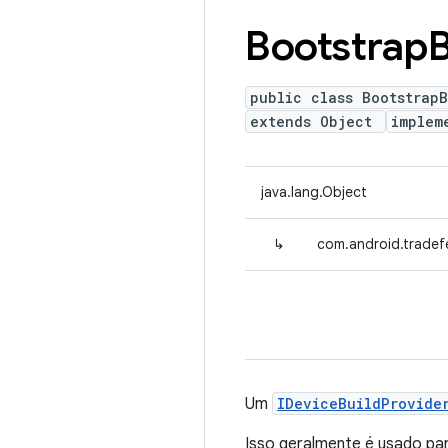
Bootstrap
B
public class BootstrapB
extends Object
implem
java.lang.Object
↳
com.android.tradef
Um
IDeviceBuildProvide
Isso geralmente é usado par