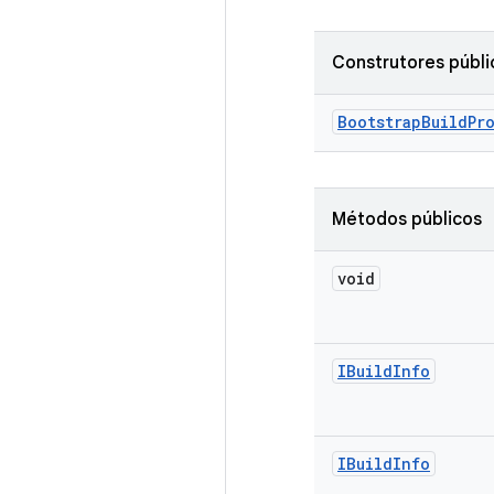
Construtores públi
Bootstrap
Build
Pr
Métodos públicos
void
IBuild
Info
IBuild
Info