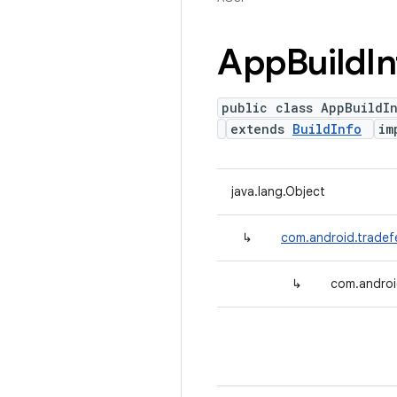
App
Build
I
public class AppBuildI
extends
BuildInfo
im
java.lang.Object
↳
com.android.tradefe
↳
com.androi