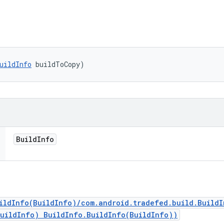
uildInfo
 buildToCopy)
Build
Info
ildInfo(BuildInfo)/com.android.tradefed.build.Build
BuildInfo) BuildInfo.BuildInfo(BuildInfo))