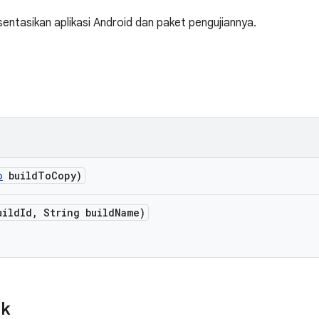
ntasikan aplikasi Android dan paket pengujiannya.
o
build
To
Copy)
uild
Id
,
String build
Name)
ik