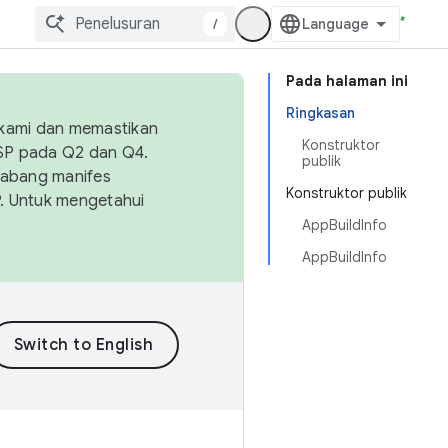
/
Pada halaman ini
Ringkasan
 kami dan memastikan
Konstruktor
OSP pada Q2 dan Q4.
publik
Cabang manifes
Konstruktor publik
SP. Untuk mengetahui
AppBuildInfo
AppBuildInfo