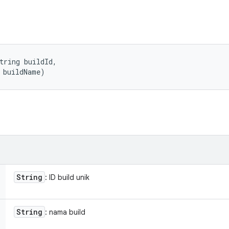
tring buildId, 

 buildName)
String
: ID build unik
String
: nama build