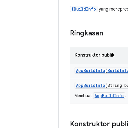
IBuildInfo
yang mereprese
Ringkasan
Konstruktor publik
App
Build
Info
(
Build
Inf
App
Build
Info
(String b
AppBuildInfo
Membuat
.
Konstruktor publ