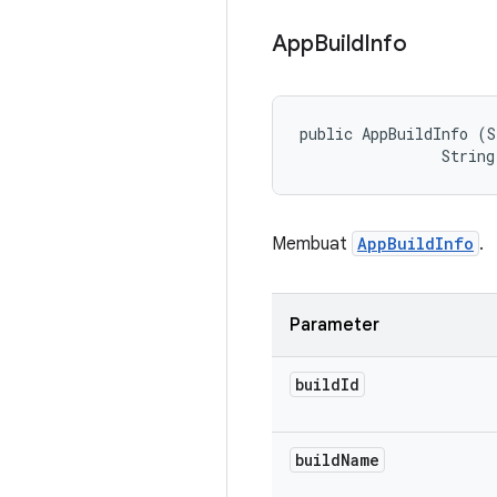
App
Build
Info
public AppBuildInfo (S
                String
Membuat
AppBuildInfo
.
Parameter
build
Id
build
Name