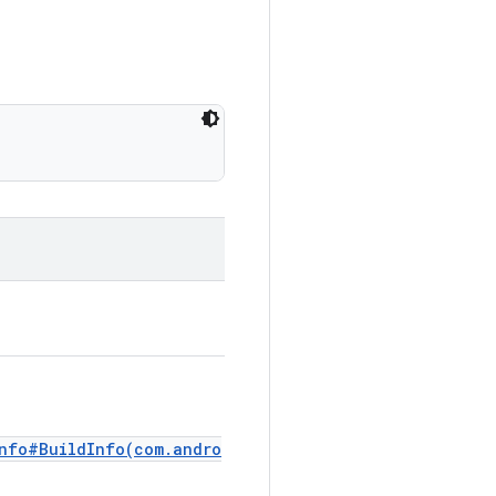
Info#BuildInfo(com.andro