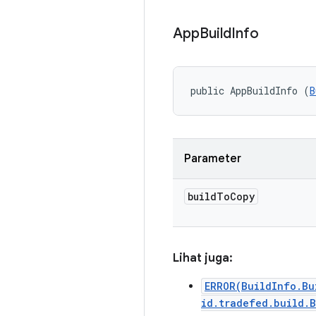
App
Build
Info
public AppBuildInfo (
B
Parameter
build
To
Copy
Lihat juga:
ERROR(BuildInfo.Bu
id.tradefed.build.