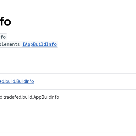
nfo
nfo
plements
IAppBuildInfo
d.build.BuildInfo
d.tradefed.build.AppBuildInfo