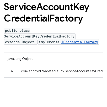
Service
Account
Key
Credential
Factory
public class
ServiceAccountKeyCredentialFactory
extends Object
implements
ICredentialFactory
java.lang.Object
↳
com.android.tradefed.auth.ServiceAccountKeyCredent