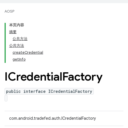
AOSP
本页内容
摘要
公共方法
公共方法
createCredential
getInfo
ICredential
Factory
public interface ICredentialFactory
com.android.tradefed.auth.ICredentialFactory