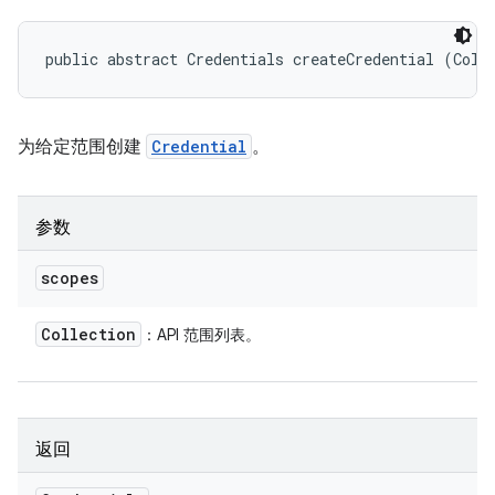
public abstract Credentials createCredential (Coll
为给定范围创建
Credential
。
参数
scopes
Collection
：API 范围列表。
返回