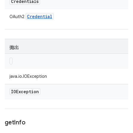
Credentials
Credential
OAuth2
抛出
java.io.IOException
IOException
get
Info