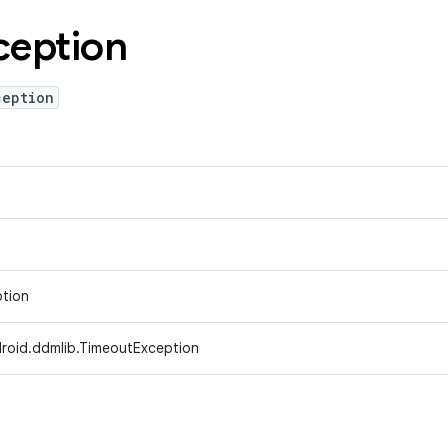
ception
ception
ption
roid.ddmlib.TimeoutException