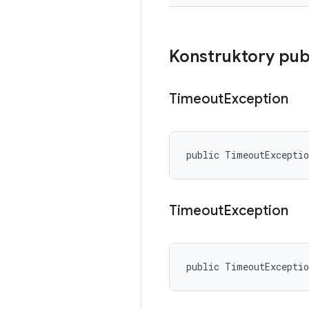
Konstruktory pub
Timeout
Exception
public TimeoutExcepti
Timeout
Exception
public TimeoutExcepti