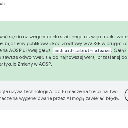
rch
wać się do naszego modelu stabilnego rozwoju trunk i zape
e, będziemy publikować kod źródłowy w AOSP w drugim i c
enia AOSP używaj gałęzi
android-latest-release
. Gałąź
 zawsze odwoływać się do najnowszej wersji przesłanej do
 artykule
Zmiany w AOSP
.
gle używa technologii AI do tłumaczenia treści na Twój
umaczenia wygenerowane przez AI mogą zawierać błędy.