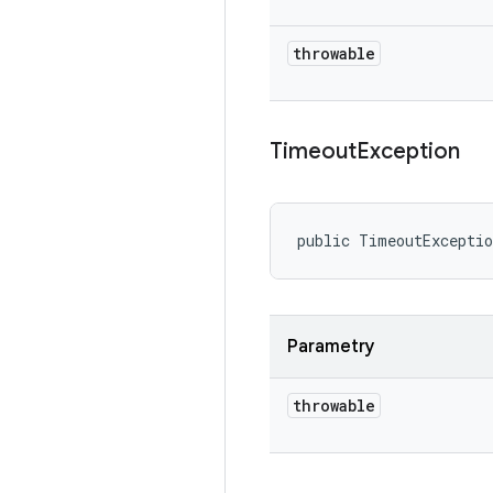
throwable
Timeout
Exception
public TimeoutExcepti
Parametry
throwable