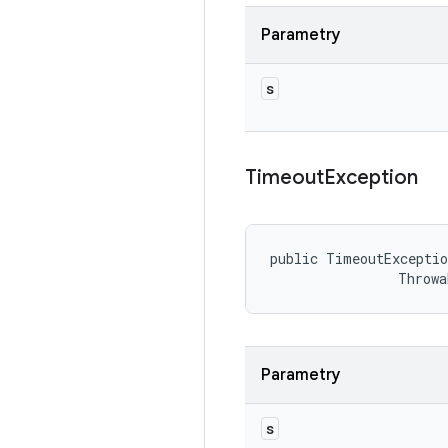
Parametry
s
Timeout
Exception
public TimeoutExceptio
                Throwa
Parametry
s