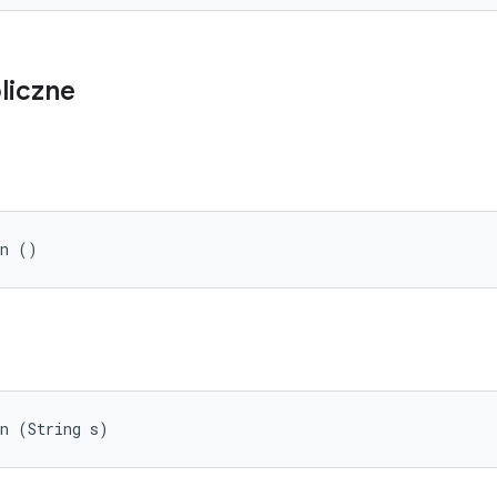
liczne
on ()
on (String s)