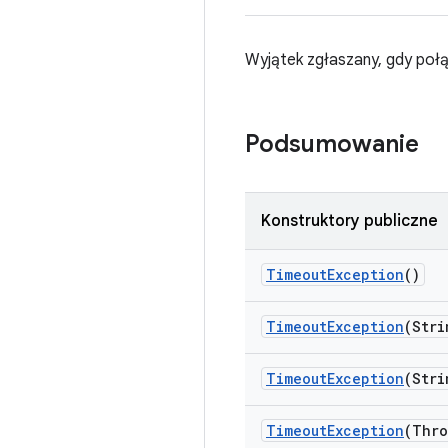
Wyjątek zgłaszany, gdy połą
Podsumowanie
Konstruktory publiczne
Timeout
Exception
()
Timeout
Exception
(Stri
Timeout
Exception
(Stri
Timeout
Exception
(Thro