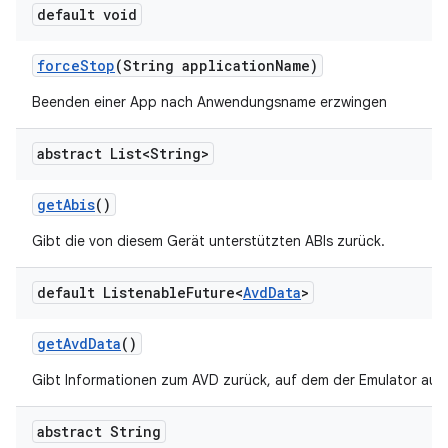
default void
force
Stop
(String application
Name)
Beenden einer App nach Anwendungsname erzwingen
abstract List<String>
get
Abis
()
Gibt die von diesem Gerät unterstützten ABIs zurück.
default Listenable
Future<
Avd
Data
>
get
Avd
Data
()
Gibt Informationen zum AVD zurück, auf dem der Emulator ausg
abstract String