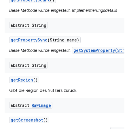
Diese Methode wurde eingestellt. Implementierungsdetails
abstract String
get
Property
Sync
(String name)
getSystemProperty(Stri
Diese Methode wurde eingestellt.
abstract String
get
Region
()
Gibt die Region des Nutzers zurück.
abstract
Raw
Image
get
Screenshot
()