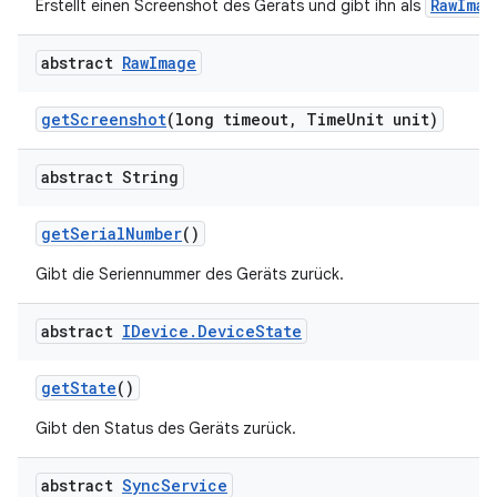
RawImag
Erstellt einen Screenshot des Geräts und gibt ihn als
abstract
Raw
Image
get
Screenshot
(long timeout
,
Time
Unit unit)
abstract String
get
Serial
Number
()
Gibt die Seriennummer des Geräts zurück.
abstract
IDevice
.
Device
State
get
State
()
Gibt den Status des Geräts zurück.
abstract
Sync
Service