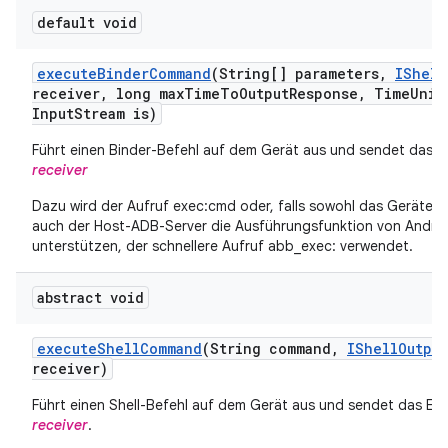
default void
execute
Binder
Command
(String[] parameters
,
IShell
receiver
,
long max
Time
To
Output
Response
,
Time
Unit
Input
Stream is)
Führt einen Binder-Befehl auf dem Gerät aus und sendet das E
receiver
Dazu wird der Aufruf exec:cmd
oder, falls sowohl das Geräteb
auch der Host-ADB-Server die Ausführungsfunktion von Androi
unterstützen, der schnellere Aufruf abb_exec:
verwendet.
abstract void
execute
Shell
Command
(String command
,
IShell
Output
receiver)
Führt einen Shell-Befehl auf dem Gerät aus und sendet das Erg
receiver
.