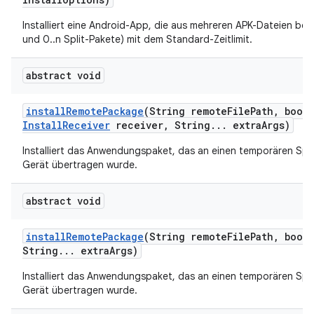
Installiert eine Android-App, die aus mehreren APK-Dateien be
und 0..n Split-Pakete) mit dem Standard-Zeitlimit.
abstract void
install
Remote
Package
(String remote
File
Path
,
boole
Install
Receiver
receiver
,
String
.
.
.
extra
Args)
Installiert das Anwendungspaket, das an einen temporären Spe
Gerät übertragen wurde.
abstract void
install
Remote
Package
(String remote
File
Path
,
boole
String
.
.
.
extra
Args)
Installiert das Anwendungspaket, das an einen temporären Spe
Gerät übertragen wurde.