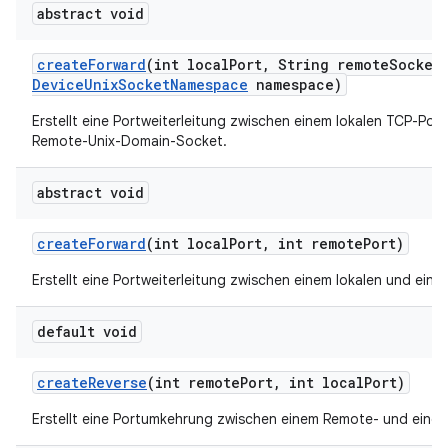
abstract void
create
Forward
(int local
Port
,
String remote
Socket
Device
Unix
Socket
Namespace
namespace)
Erstellt eine Portweiterleitung zwischen einem lokalen TCP-Por
Remote-Unix-Domain-Socket.
abstract void
create
Forward
(int local
Port
,
int remote
Port)
Erstellt eine Portweiterleitung zwischen einem lokalen und ein
default void
create
Reverse
(int remote
Port
,
int local
Port)
Erstellt eine Portumkehrung zwischen einem Remote- und einem 