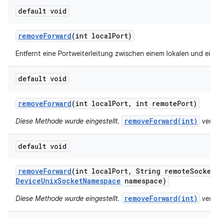
default void
remove
Forward
(int local
Port)
Entfernt eine Portweiterleitung zwischen einem lokalen und ei
default void
remove
Forward
(int local
Port
,
int remote
Port)
removeForward(int)
Diese Methode wurde eingestellt.
verw
default void
remove
Forward
(int local
Port
,
String remote
Socket
Device
Unix
Socket
Namespace
namespace)
removeForward(int)
Diese Methode wurde eingestellt.
verw