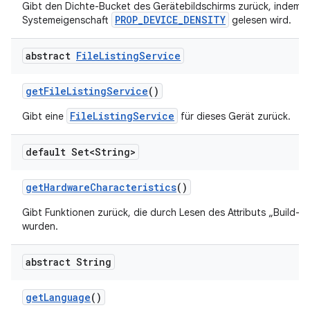
Gibt den Dichte-Bucket des Gerätebildschirms zurück, indem d
PROP_DEVICE_DENSITY
Systemeigenschaft
gelesen wird.
abstract
File
Listing
Service
get
File
Listing
Service
()
FileListingService
Gibt eine
für dieses Gerät zurück.
default Set<String>
get
Hardware
Characteristics
()
Gibt Funktionen zurück, die durch Lesen des Attributs „Build-
wurden.
abstract String
get
Language
()