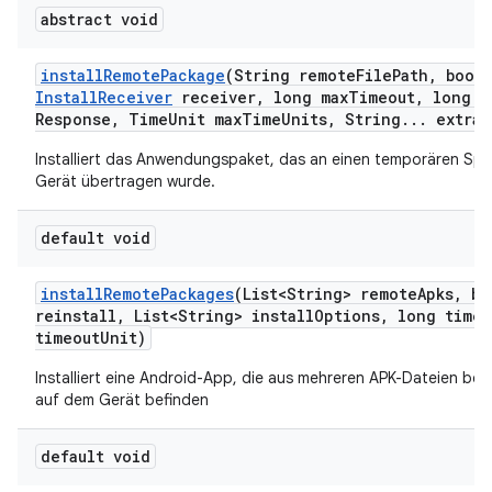
abstract void
install
Remote
Package
(String remote
File
Path
,
boole
Install
Receiver
receiver
,
long max
Timeout
,
long m
Response
,
Time
Unit max
Time
Units
,
String
.
.
.
extra
A
Installiert das Anwendungspaket, das an einen temporären Spe
Gerät übertragen wurde.
default void
install
Remote
Packages
(List<String> remote
Apks
,
bo
reinstall
,
List<String> install
Options
,
long timeo
timeout
Unit)
Installiert eine Android-App, die aus mehreren APK-Dateien beste
auf dem Gerät befinden
default void