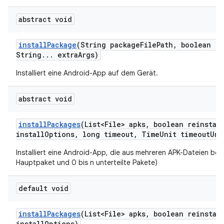
abstract void
install
Package
(String package
File
Path
,
boolean re
String
.
.
.
extra
Args)
Installiert eine Android-App auf dem Gerät.
abstract void
install
Packages
(List<File> apks
,
boolean reinstal
install
Options
,
long timeout
,
Time
Unit timeout
Uni
Installiert eine Android-App, die aus mehreren APK-Dateien bes
Hauptpaket und 0 bis n unterteilte Pakete)
default void
install
Packages
(List<File> apks
,
boolean reinstal
install
Options)