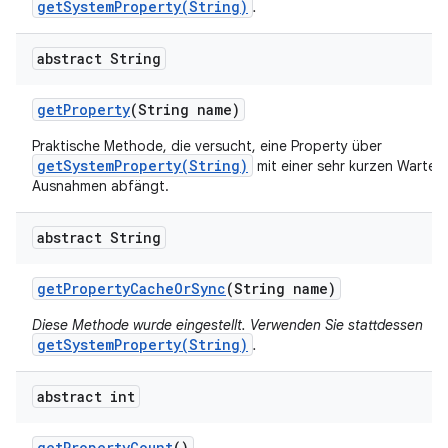
getSystemProperty(String)
.
abstract String
get
Property
(String name)
Praktische Methode, die versucht, eine Property über
getSystemProperty(String)
mit einer sehr kurzen Wartez
Ausnahmen abfängt.
abstract String
get
Property
Cache
Or
Sync
(String name)
Diese Methode wurde eingestellt. Verwenden Sie stattdessen
getSystemProperty(String)
.
abstract int
get
Property
Count
()