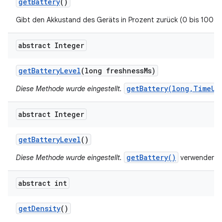
get
Battery
()
Gibt den Akkustand des Geräts in Prozent zurück (0 bis 100 %
abstract Integer
get
Battery
Level
(long freshness
Ms)
getBattery(long,TimeUn
Diese Methode wurde eingestellt.
abstract Integer
get
Battery
Level
()
getBattery()
Diese Methode wurde eingestellt.
verwenden
abstract int
get
Density
()