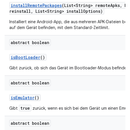
install
Remote
Packages
(List<String> remote
Apks
,
bo
reinstall
,
List<String> install
Options)
Installiert eine Android-App, die aus mehreren APK-Dateien beste
auf dem Gerät befinden, mit dem Standard-Zeitlimit.
abstract boolean
is
Boot
Loader
()
Gibt zurück, ob sich das Gerät im Bootloader-Modus befindet.
abstract boolean
is
Emulator
()
true
Gibt
zurück, wenn es sich bei dem Gerät um einen Emula
abstract boolean