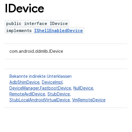
IDevice
public interface IDevice
implements
IShellEnabledDevice
com.android.ddmlib.IDevice
Bekannte indirekte Unterklassen
AdbShimDevice
,
DeviceImpl
,
DeviceManager.FastbootDevice
,
NullDevice
,
RemoteAvdIDevice
,
StubDevice
,
StubLocalAndroidVirtualDevice
,
VmRemoteDevice