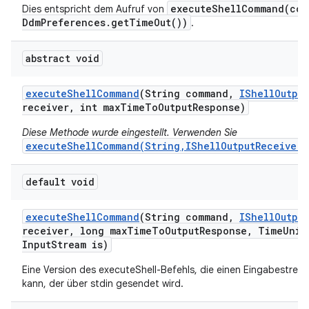
executeShellCommand(com
Dies entspricht dem Aufruf von
DdmPreferences.getTimeOut())
.
abstract void
execute
Shell
Command
(String command
,
IShell
Output
receiver
,
int max
Time
To
Output
Response)
Diese Methode wurde eingestellt. Verwenden Sie
executeShellCommand(String,IShellOutputReceiver,
default void
execute
Shell
Command
(String command
,
IShell
Output
receiver
,
long max
Time
To
Output
Response
,
Time
Unit
Input
Stream is)
Eine Version des executeShell-Befehls, die einen Eingabestr
kann, der über stdin gesendet wird.