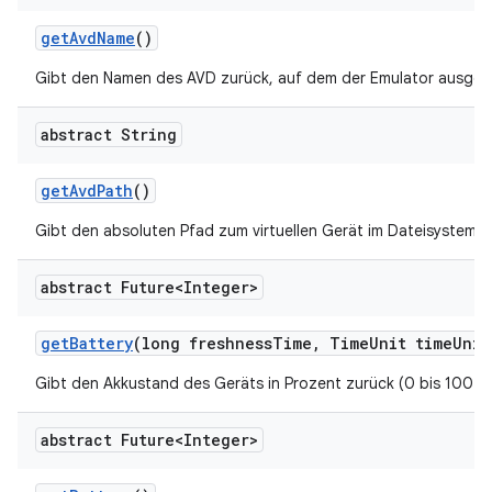
get
Avd
Name
()
Gibt den Namen des AVD zurück, auf dem der Emulator ausgefü
abstract String
get
Avd
Path
()
Gibt den absoluten Pfad zum virtuellen Gerät im Dateisystem z
abstract Future<Integer>
get
Battery
(long freshness
Time
,
Time
Unit time
Unit
Gibt den Akkustand des Geräts in Prozent zurück (0 bis 100 %
abstract Future<Integer>