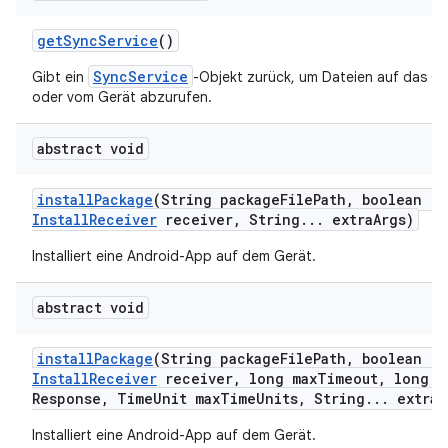
get
Sync
Service
()
SyncService
Gibt ein
-Objekt zurück, um Dateien auf das G
oder vom Gerät abzurufen.
abstract void
install
Package
(String package
File
Path
,
boolean re
Install
Receiver
receiver
,
String
.
.
.
extra
Args)
Installiert eine Android-App auf dem Gerät.
abstract void
install
Package
(String package
File
Path
,
boolean re
Install
Receiver
receiver
,
long max
Timeout
,
long m
Response
,
Time
Unit max
Time
Units
,
String
.
.
.
extra
A
Installiert eine Android-App auf dem Gerät.