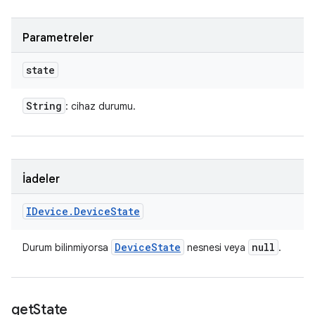
Parametreler
state
String
: cihaz durumu.
İadeler
IDevice
.
Device
State
Device
State
null
Durum bilinmiyorsa
nesnesi veya
.
get
State