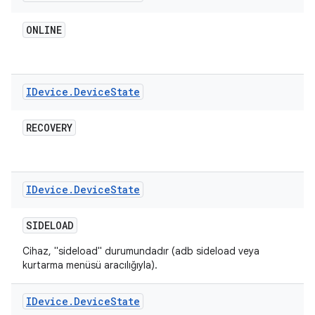
ONLINE
IDevice
.
Device
State
RECOVERY
IDevice
.
Device
State
SIDELOAD
Cihaz, "sideload" durumundadır (adb sideload veya
kurtarma menüsü aracılığıyla).
IDevice
.
Device
State