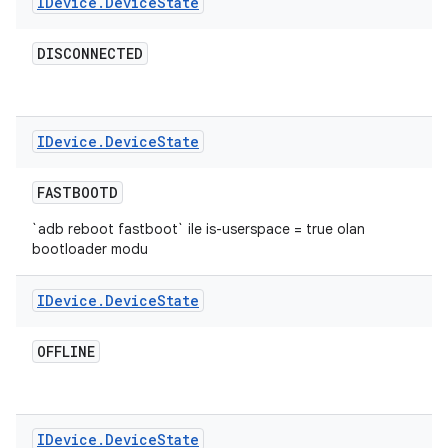
IDevice
.
Device
State
DISCONNECTED
IDevice
.
Device
State
FASTBOOTD
`adb reboot fastboot` ile is-userspace = true olan
bootloader modu
IDevice
.
Device
State
OFFLINE
IDevice
.
Device
State