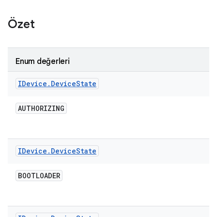
Özet
Enum değerleri
IDevice
.
Device
State
AUTHORIZING
IDevice
.
Device
State
BOOTLOADER