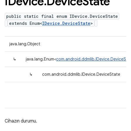
IDevice
.
Device
State
public static final enum IDevice.DeviceState
extends Enum<
IDevice.DeviceState
>
java.lang.Object
↳
java.lang.Enum<
com.android.ddmlib.IDevice.DeviceSta
↳
com.android.ddmlib.IDevice.DeviceState
Cihazın durumu.