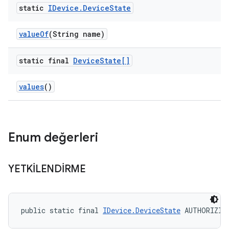
static
IDevice
.
Device
State
value
Of
(String name)
static final
Device
State[]
values
()
Enum değerleri
YETKİLENDİRME
public static final 
IDevice.DeviceState
 AUTHORIZIN