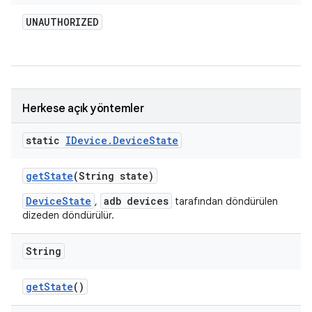
UNAUTHORIZED
Herkese açık yöntemler
static
IDevice
.
Device
State
get
State
(String state)
DeviceState
adb devices
,
tarafından döndürülen
dizeden döndürülür.
String
get
State
()