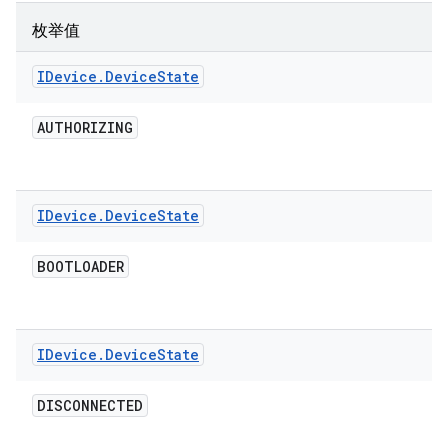
枚举值
IDevice
.
Device
State
AUTHORIZING
IDevice
.
Device
State
BOOTLOADER
IDevice
.
Device
State
DISCONNECTED