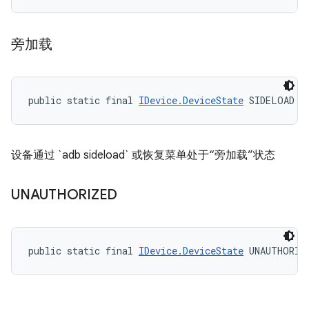
旁加载
public static final 
IDevice.DeviceState
 SIDELOAD
设备通过 `adb sideload` 或恢复菜单处于“旁加载”状态
UNAUTHORIZED
public static final 
IDevice.DeviceState
 UNAUTHORIZ