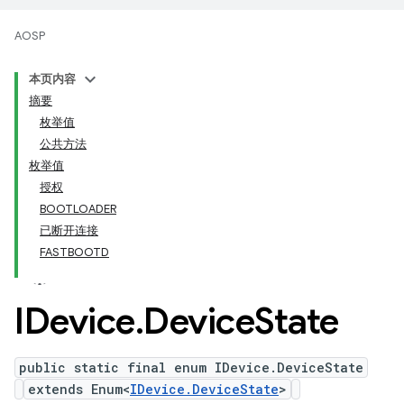
AOSP
本页内容
摘要
枚举值
公共方法
枚举值
授权
BOOTLOADER
已断开连接
FASTBOOTD
IDevice
.
Device
State
public static final enum IDevice.DeviceState
extends Enum<
IDevice.DeviceState
>