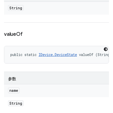
String
value
Of
public static 
IDevice.DeviceState
 valueOf (String 
参数
name
String