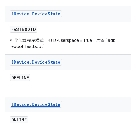
IDevice
.
Device
State
FASTBOOTD
引导加载程序模式，但 is-userspace = true，尽管 `adb
reboot fastboot`
IDevice
.
Device
State
OFFLINE
IDevice
.
Device
State
ONLINE