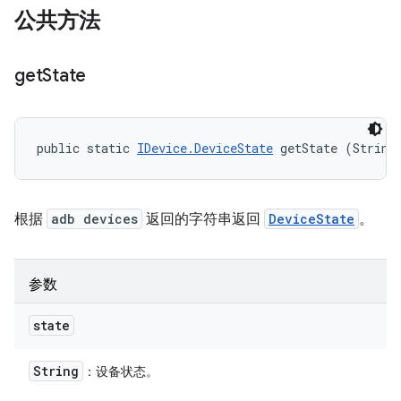
公共方法
get
State
public static 
IDevice.DeviceState
 getState (String
根据
adb devices
返回的字符串返回
DeviceState
。
参数
state
String
：设备状态。