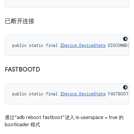
已断开连接
public static final 
IDevice.DeviceState
 DISCONNECT
FASTBOOTD
public static final 
IDevice.DeviceState
 FASTBOOTD
通过“adb reboot fastboot”进入 is-userspace = true 的
bootloader 模式