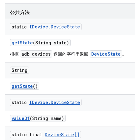
公共方法
static
IDevice
.
Device
State
get
State
(String state)
adb devices
DeviceState
根据
返回的字符串返回
。
String
get
State
()
static
IDevice
.
Device
State
value
Of
(String name)
static final
Device
State[]