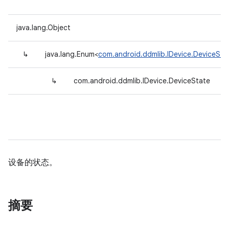
java.lang.Object
↳
java.lang.Enum<
com.android.ddmlib.IDevice.DeviceSta
↳
com.android.ddmlib.IDevice.DeviceState
设备的状态。
摘要