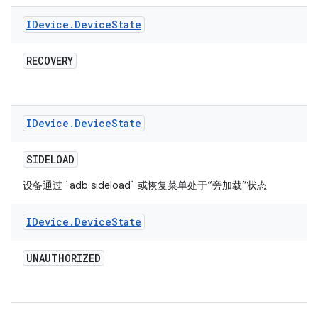
IDevice
.
Device
State
RECOVERY
IDevice
.
Device
State
SIDELOAD
设备通过 `adb sideload` 或恢复菜单处于“旁加载”状态
IDevice
.
Device
State
UNAUTHORIZED