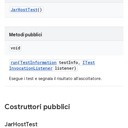
Jar
Host
Test
()
Metodi pubblici
void
run
(
Test
Information
test
Info
,
ITest
Invocation
Listener
listener)
Esegue i test e segnala il risultato all'ascoltatore.
Costruttori pubblici
Jar
Host
Test