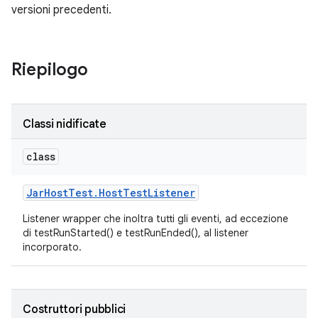
versioni precedenti.
Riepilogo
Classi nidificate
class
Jar
Host
Test
.
Host
Test
Listener
Listener wrapper che inoltra tutti gli eventi, ad eccezione
di testRunStarted() e testRunEnded(), al listener
incorporato.
Costruttori pubblici