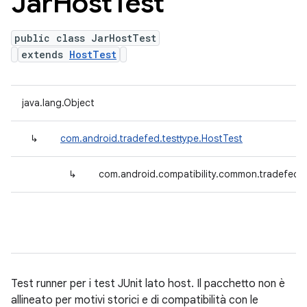
Jar
Host
Test
public class JarHostTest
extends
HostTest
java.lang.Object
↳
com.android.tradefed.testtype.HostTest
↳
com.android.compatibility.common.tradefed.t
Test runner per i test JUnit lato host. Il pacchetto non è
allineato per motivi storici e di compatibilità con le