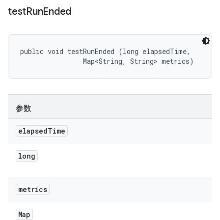
test
Run
Ended
public void testRunEnded (long elapsedTime, 

                Map<String, String> metrics)
参数
elapsed
Time
long
metrics
Map