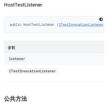
Host
Test
Listener
public HostTestListener (
ITestInvocationListener
 l
参数
listener
ITest
Invocation
Listener
公共方法