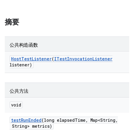
摘要
公共构造函数
Host
Test
Listener
(
ITest
Invocation
Listener
listener)
公共方法
void
test
Run
Ended
(long elapsed
Time
,
Map<String
,
String> metrics)