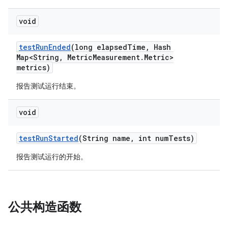
void
test
Run
Ended
(long elapsed
Time
,
Hash
Map<String
,
Metric
Measurement
.
Metric>
metrics)
报告测试运行结束。
void
test
Run
Started
(String name
,
int num
Tests)
报告测试运行的开始。
公共构造函数