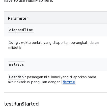
have to use HashMap here.
Parameter
elapsed
Time
long
: waktu berlalu yang dilaporkan perangkat, dalam
milidetik
metrics
Hash
Map
: pasangan nilai kunci yang dilaporkan pada
Metric
akhir eksekusi pengujian dengan
.
test
Run
Started