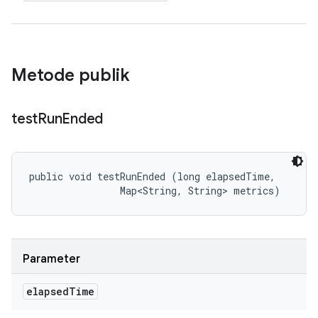
Metode publik
test
Run
Ended
public void testRunEnded (long elapsedTime, 

                Map<String, String> metrics)
Parameter
elapsed
Time