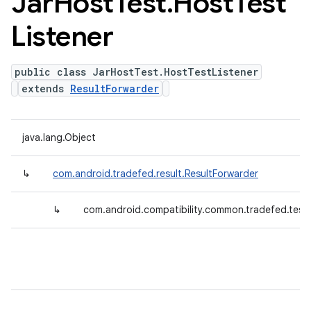
Jar
Host
Test
.
Host
Test
Listener
public class JarHostTest.HostTestListener
extends
ResultForwarder
java.lang.Object
↳
com.android.tradefed.result.ResultForwarder
↳
com.android.compatibility.common.tradefed.testt