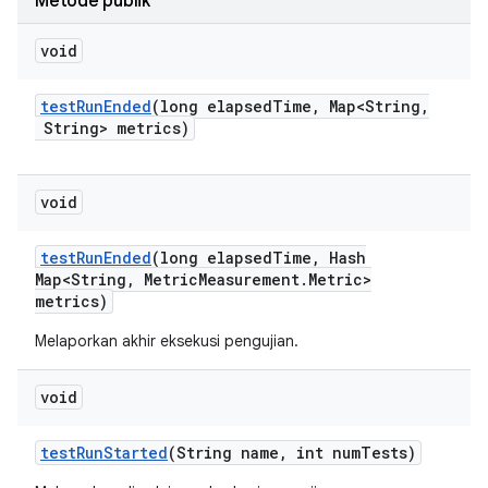
Metode publik
void
test
Run
Ended
(long elapsed
Time
,
Map<String
,
String> metrics)
void
test
Run
Ended
(long elapsed
Time
,
Hash
Map<String
,
Metric
Measurement
.
Metric>
metrics)
Melaporkan akhir eksekusi pengujian.
void
test
Run
Started
(String name
,
int num
Tests)