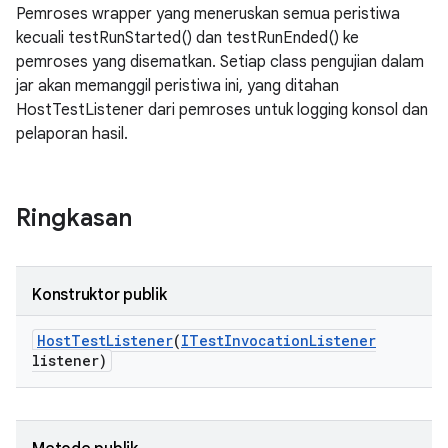
Pemroses wrapper yang meneruskan semua peristiwa
kecuali testRunStarted() dan testRunEnded() ke
pemroses yang disematkan. Setiap class pengujian dalam
jar akan memanggil peristiwa ini, yang ditahan
HostTestListener dari pemroses untuk logging konsol dan
pelaporan hasil.
Ringkasan
Konstruktor publik
Host
Test
Listener
(
ITest
Invocation
Listener
listener)