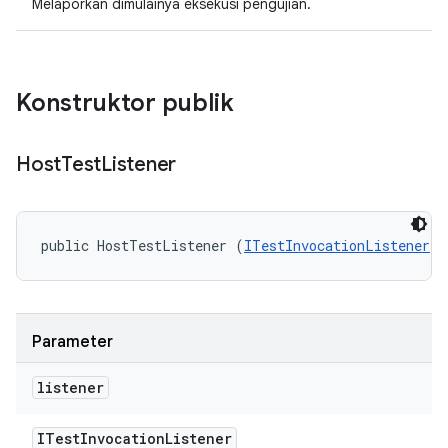
Melaporkan dimulainya eksekusi pengujian.
Konstruktor publik
Host
Test
Listener
public HostTestListener (
ITestInvocationListener
 l
Parameter
listener
ITest
Invocation
Listener