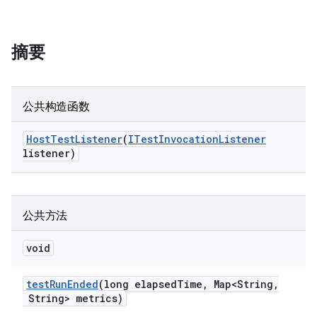
摘要
公共构造函数
Host
Test
Listener
(
ITest
Invocation
Listener
listener)
公共方法
void
test
Run
Ended
(long elapsed
Time
,
Map<String
,
String> metrics)