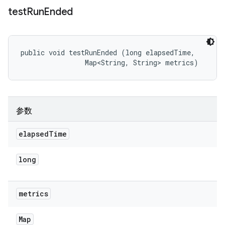
test
Run
Ended
public void testRunEnded (long elapsedTime, 

                Map<String, String> metrics)
参数
elapsed
Time
long
metrics
Map