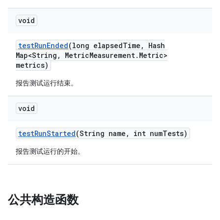
void
test
Run
Ended
(long elapsed
Time
,
Hash
Map<String
,
Metric
Measurement
.
Metric>
metrics)
报告测试运行结束。
void
test
Run
Started
(String name
,
int num
Tests)
报告测试运行的开始。
公共构造函数