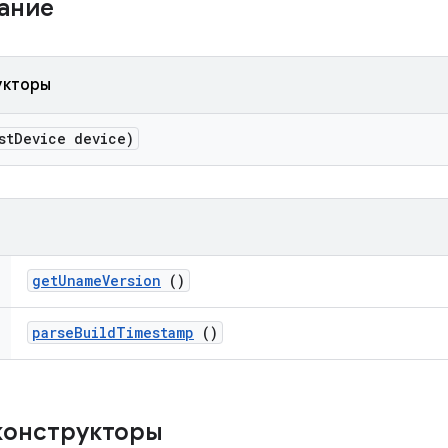
жание
укторы
st
Device device)
get
Uname
Version
()
parse
Build
Timestamp
()
конструкторы