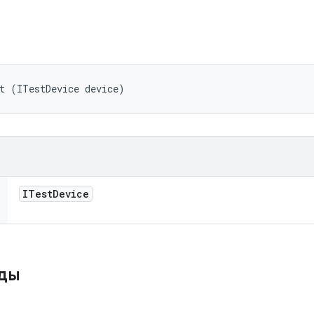
t (ITestDevice device)
ITest
Device
оды