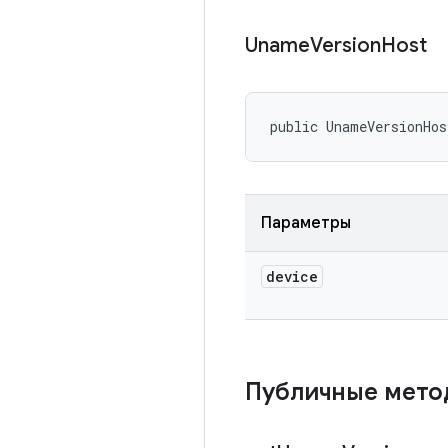
Uname
Version
Host
public UnameVersionHos
Параметры
device
Публичные мет