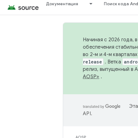
Документация
Поиск кода And
Начиная с 2026 года, 
обеспечения стабильн
во 2-м и 4-м квартала
release
. Ветка
andro
релиз, выпущенный в 
AOSP»
.
Эта
API
.
AOSP