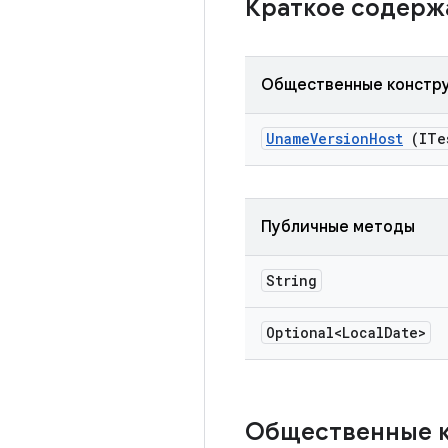
Краткое содер
Общественные констр
Uname
Version
Host
(ITe
Публичные методы
String
Optional<Local
Date>
Общественные 