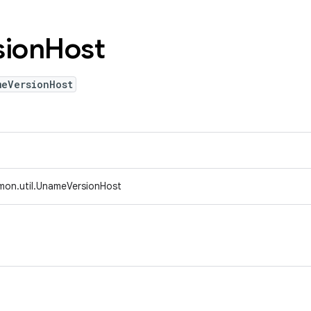
sion
Host
meVersionHost
mon.util.UnameVersionHost