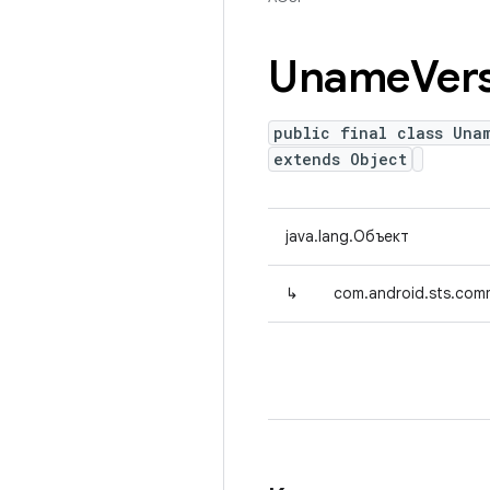
Uname
Ver
public final class Una
extends Object
java.lang.Объект
↳
com.android.sts.com