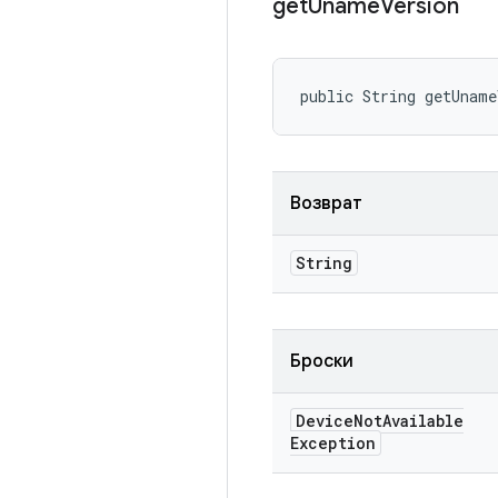
get
Uname
Version
public String getUnam
Возврат
String
Броски
Device
Not
Available
Exception