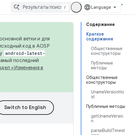
/
Содержание
Краткое
основной ветки и для
содержание
исходный код в AOSP
Общественные
ку
android-latest-
конструкторы
 самый последний
Публичные
здел «Изменения в
методы
Общественные
конструкторы
UnameVersionHo
st
Публичные методы
getUnameVersio
n
parseBuildTimest