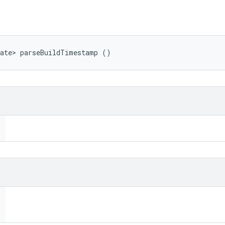
p
Date> parseBuildTimestamp ()