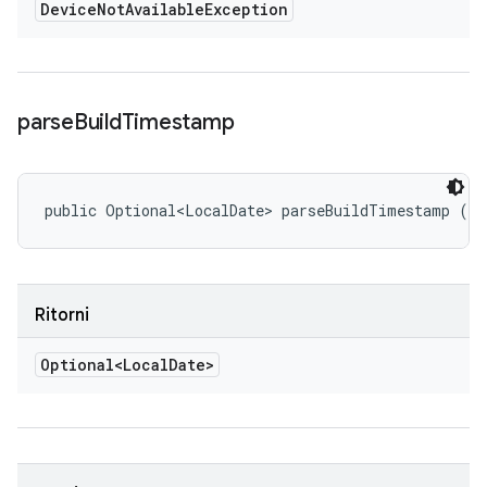
Device
Not
Available
Exception
parse
Build
Timestamp
public Optional<LocalDate> parseBuildTimestamp ()
Ritorni
Optional<Local
Date>