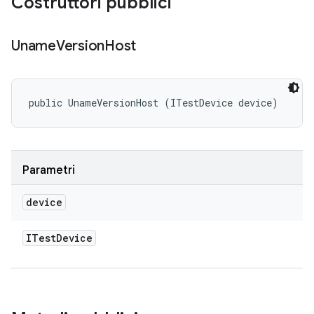
Costruttori pubblici
Uname
Version
Host
public UnameVersionHost (ITestDevice device)
Parametri
device
ITest
Device