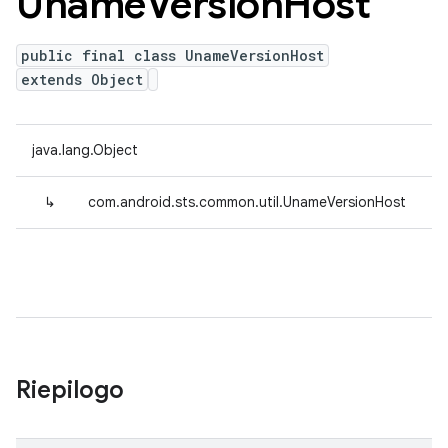
Uname
Version
Host
public final class UnameVersionHost
extends Object
java.lang.Object
↳
com.android.sts.common.util.UnameVersionHost
Riepilogo