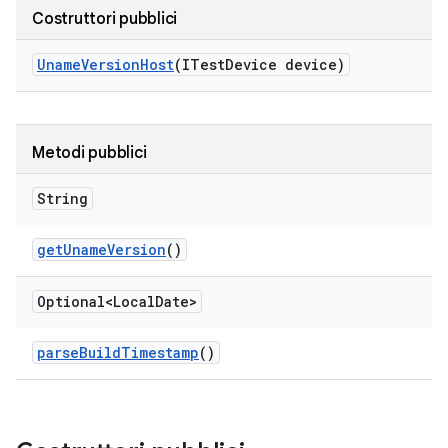
Costruttori pubblici
Uname
Version
Host
(ITest
Device device)
Metodi pubblici
String
get
Uname
Version
()
Optional<Local
Date>
parse
Build
Timestamp
()