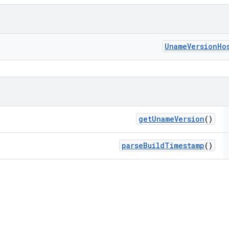
Uname
Version
Ho
get
Uname
Version
()
parse
Build
Timestamp
()