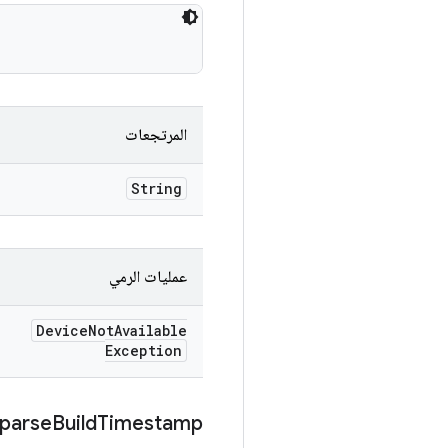
المرتجعات
String
عمليات الرمي
Device
Not
Available
Exception
parse
Build
Timestamp