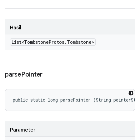
Hasil
List<Tombstone
Protos
.
Tombstone>
parse
Pointer
public static long parsePointer (String pointerStr
Parameter