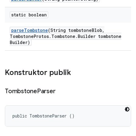
static boolean
parse
Tombstone
(String tombstone
Blob
,
Tombstone
Protos
.
Tombstone
.
Builder tombstone
Builder)
Konstruktor publik
Tombstone
Parser
public TombstoneParser ()