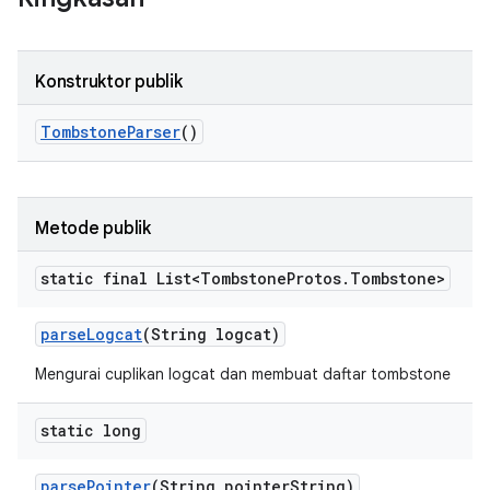
Konstruktor publik
Tombstone
Parser
()
Metode publik
static final List<Tombstone
Protos
.
Tombstone>
parse
Logcat
(String logcat)
Mengurai cuplikan logcat dan membuat daftar tombstone
static long
parse
Pointer
(String pointer
String)