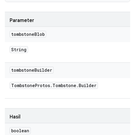
Parameter
tombstone
Blob
String
tombstone
Builder
Tombstone
Protos
.
Tombstone
.
Builder
Hasil
boolean