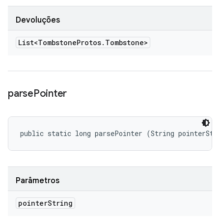
Devoluções
List<Tombstone
Protos
.
Tombstone>
parse
Pointer
public static long parsePointer (String pointerStr
Parâmetros
pointer
String