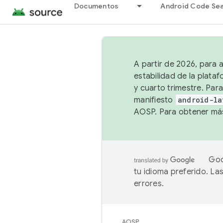
Documentos
Android Code Se
A partir de 2026, para 
estabilidad de la plata
y cuarto trimestre. Para
manifiesto
android-la
AOSP. Para obtener más
Goo
tu idioma preferido. L
errores.
AOSP