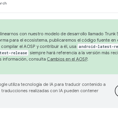
arch
alinearnos con nuestro modelo de desarrollo llamado Trunk S
forma para el ecosistema, publicaremos el código fuente en
 compilar el AOSP y contribuir a él, usa
android-latest-r
test-release
siempre hará referencia a la versión más reci
 información, consulta
Cambios en el AOSP
.
gle utiliza tecnología de IA para traducir contenido a
as traducciones realizadas con IA pueden contener