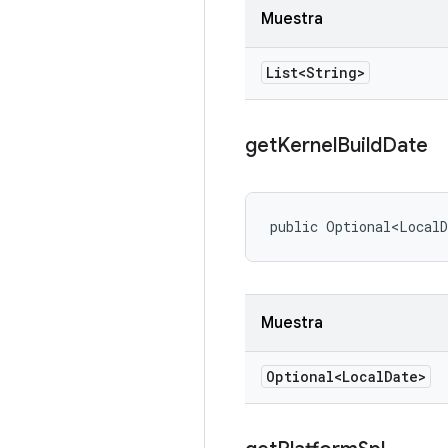
Muestra
List<String>
get
Kernel
Build
Date
public Optional<LocalD
Muestra
Optional<Local
Date>