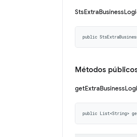
Sts
Extra
Business
Logi
public StsExtraBusine
Métodos público
get
Extra
Business
Log
public List<String> ge