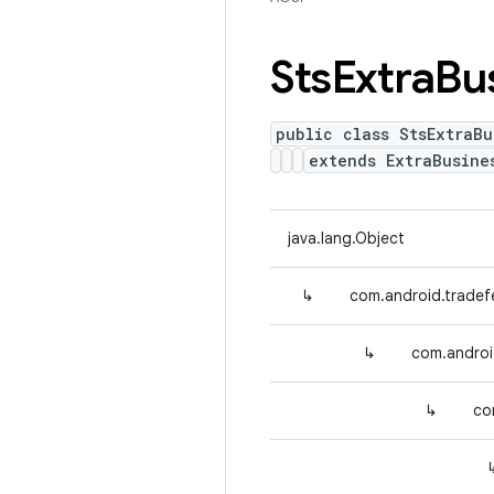
Sts
Extra
Bu
public class StsExtraBu
extends ExtraBusine
java.lang.Object
↳
com.android.tradef
↳
com.androi
↳
co