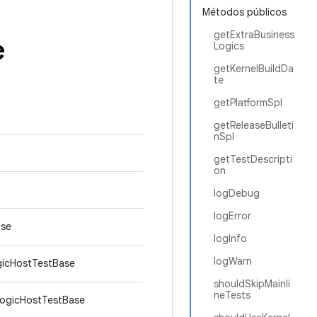
Métodos públicos
getExtraBusiness
e
Logics
getKernelBuildDa
te
getPlatformSpl
getReleaseBulleti
nSpl
getTestDescripti
on
logDebug
logError
ase
logInfo
logWarn
gicHostTestBase
shouldSkipMainli
neTests
LogicHostTestBase