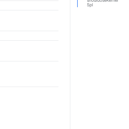
shouldUseKernel
Spl