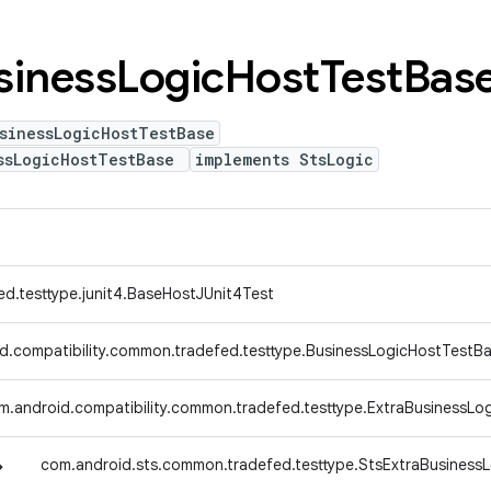
siness
Logic
Host
Test
Bas
sinessLogicHostTestBase
ssLogicHostTestBase
implements StsLogic
ed.testtype.junit4.BaseHostJUnit4Test
d.compatibility.common.tradefed.testtype.BusinessLogicHostTestB
m.android.compatibility.common.tradefed.testtype.ExtraBusinessLo
↳
com.android.sts.common.tradefed.testtype.StsExtraBusiness