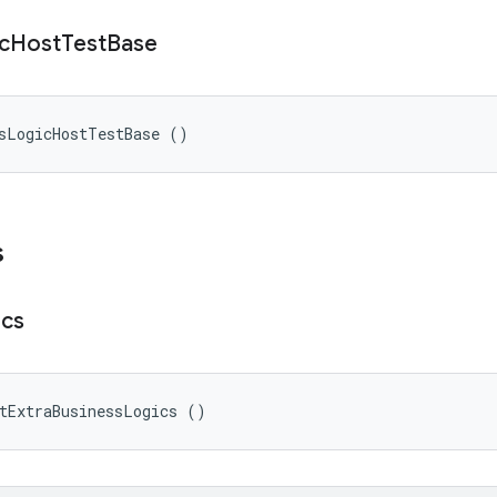
c
Host
Test
Base
ssLogicHostTestBase ()
s
ics
tExtraBusinessLogics ()