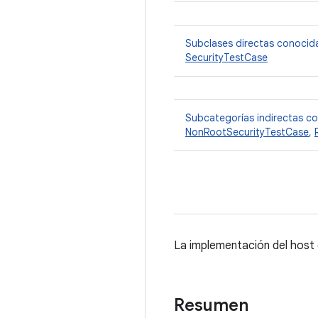
Subclases directas conocid
SecurityTestCase
Subcategorías indirectas c
NonRootSecurityTestCase
,
La implementación del host 
Resumen