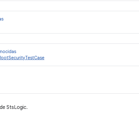
as
onocidas
RootSecurityTestCase
de StsLogic.