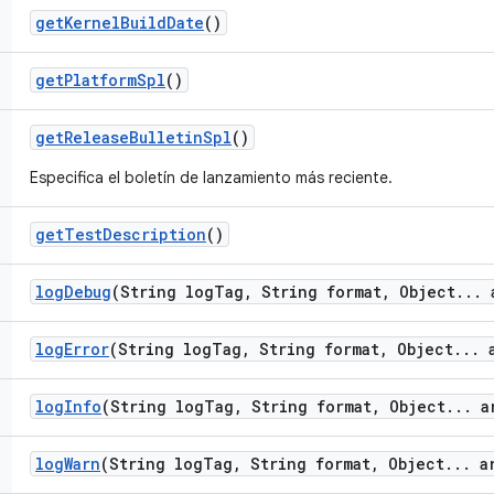
get
Kernel
Build
Date
()
get
Platform
Spl
()
get
Release
Bulletin
Spl
()
Especifica el boletín de lanzamiento más reciente.
get
Test
Description
()
log
Debug
(String log
Tag
,
String format
,
Object
.
.
.
a
log
Error
(String log
Tag
,
String format
,
Object
.
.
.
a
log
Info
(String log
Tag
,
String format
,
Object
.
.
.
ar
log
Warn
(String log
Tag
,
String format
,
Object
.
.
.
ar