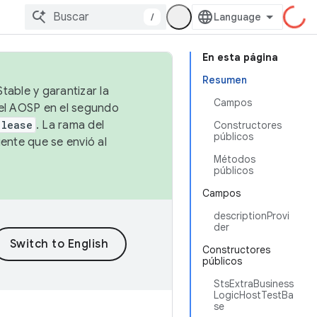
/
En esta página
Resumen
table y garantizar la
Campos
 el AOSP en el segundo
elease
. La rama del
Constructores
públicos
ente que se envió al
Métodos
públicos
Campos
descriptionProvi
der
Constructores
públicos
StsExtraBusiness
LogicHostTestBa
se