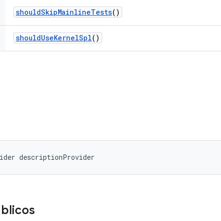
should
Skip
Mainline
Tests
()
should
Use
Kernel
Spl
()
ider descriptionProvider
blicos