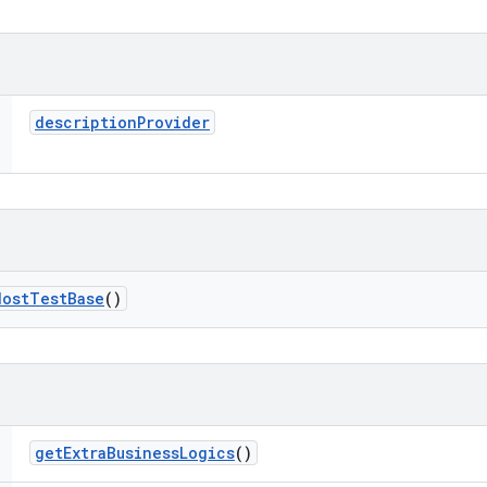
description
Provider
Host
Test
Base
()
get
Extra
Business
Logics
()