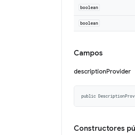
boolean
boolean
Campos
description
Provider
public DescriptionProv
Constructores pú