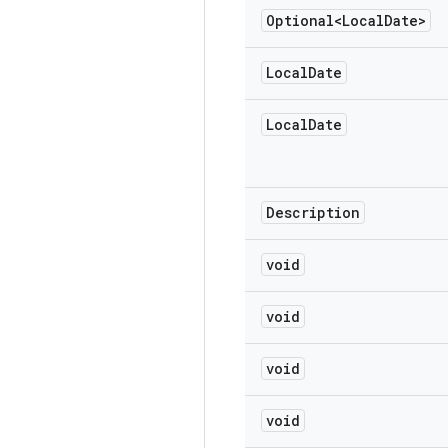
Optional<Local
Date>
Local
Date
Local
Date
Description
void
void
void
void