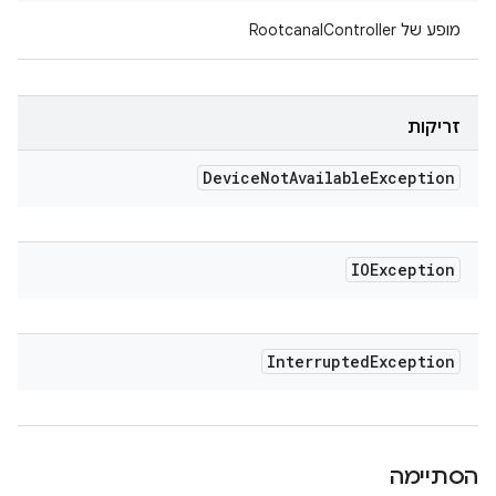
מופע של RootcanalController
זריקות
Device
Not
Available
Exception
IOException
Interrupted
Exception
הסתיימה