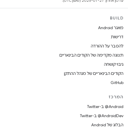
עדכון אחרון: 2025-07-27 (שעון UTC).
BUILD
מאגר Android
דרישות
להסבר על ההורדה
תצוגה מקדימה של הקודים הבינאריים
גיבוי קושחה
הקודים הבינאריים של מנהל ההתקן
GitHub
המרכז
‎@Android ב-Twitter
‎@AndroidDev ב-Twitter
הבלוג של Android