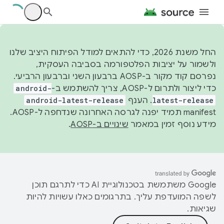
החל משנת 2026, כדי להתאים למודל הפיתוח היציב שלנו
ולשמור על יציבות הפלטפורמה בסביבה העסקית,
נפרסם קוד מקור ב-AOSP ברבעון השני וברבעון הרביעי.
כדי ליצור ולתרום ל-AOSP, צריך להשתמש ב-
android-
latest-release
. הענף
android-latest-release
manifest תמיד יפנה לגרסה האחרונה שנדחפה ל-AOSP.
מידע נוסף זמין במאמר
שינויים ב-AOSP
.
‫Google משתמשת בטכנולוגיית AI כדי לתרגם תוכן
לשפה המועדפת עליך. בתרגומים כאלו עשויות להיות
שגיאות.