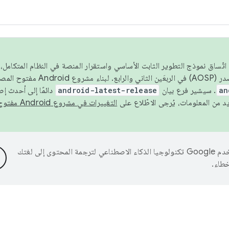
 عام 2026، ولضمان اتّساق نموذج التطوير الثابت الأساسي واستقرار المنصة في النظام المت
an
. سيشير فرع بيان
android-latest-release
دائمًا إلى أحدث إ
التغييرات في مشروع Android مفتوح المصدر
تستخدم Google تكنولوجيا الذكاء الاصطناعي لترجمة المحتوى إلى لغتك
خطاء.