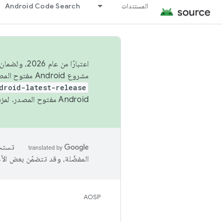
المستندات
Android Code Search
اعتبارًا من
مشروع Android مفتوح المصدر (AOSP) في الربعَين الثاني والرابع. لبناء مشروع Android مفتوح المصدر والمساهمة فيه، استخدِم
droid-latest-release
Android مفتوح المصدر. لمزيد من المعلومات، يُرجى الاطّلاع على
المفضّلة، وقد تتضمّن بعض الأ
AOSP