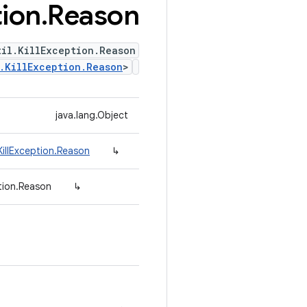
ion
.
Reason
til.KillException.Reason
.KillException.Reason
>
java.lang.Object
illException.Reason
↳
tion.Reason
↳