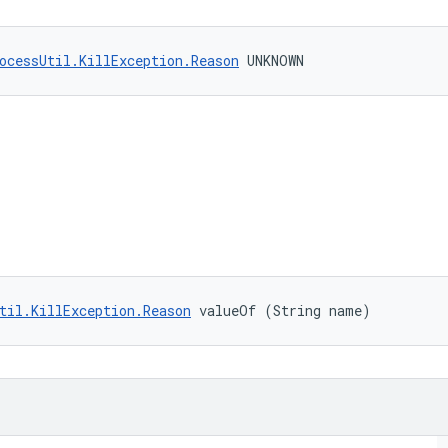
ocessUtil.KillException.Reason
 UNKNOWN
til.KillException.Reason
 valueOf (String name)