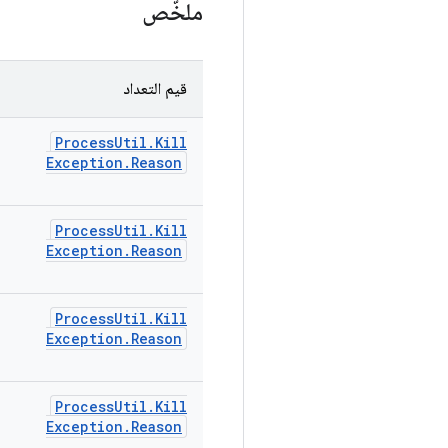
ملخّص
قيم التعداد
Process
Util
.
Kill
Exception
.
Reason
Process
Util
.
Kill
Exception
.
Reason
Process
Util
.
Kill
Exception
.
Reason
Process
Util
.
Kill
Exception
.
Reason