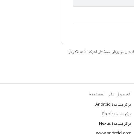
. إنّ Java وOpenJDK هما علامتان تجاريتان مسجَّلتان لشركة Oracle و/أو
الحصول على المساعدة
مركز مساعدة Android
مركز مساعدة Pixel
مركز مساعدة Nexus
www.android.com