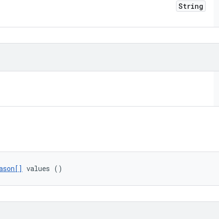
String
ason[]
 values ()