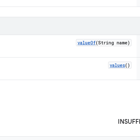
value
Of
(String name)
values
()
INSUFF