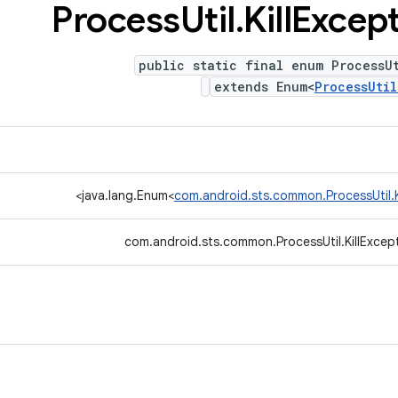
Process
Util
.
Kill
Except
public static final enum ProcessU
extends Enum<
ProcessUtil
>
java.lang.Enum<
com.android.sts.common.ProcessUtil.K
com.android.sts.common.ProcessUtil.KillExcep