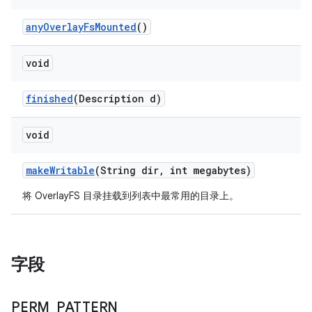
any
Overlay
Fs
Mounted
()
void
finished
(Description d)
void
make
Writable
(String dir
,
int megabytes)
将 OverlayFS 目录挂载到列表中最常用的目录上。
字段
PERM
_
PATTERN