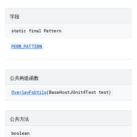
字段
static final Pattern
PERM
_
PATTERN
公共构造函数
Overlay
Fs
Utils
(Base
Host
JUnit4Test test)
公共方法
boolean