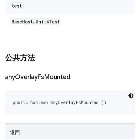
test
Base
Host
JUnit4Test
公共方法
any
Overlay
Fs
Mounted
public boolean anyOverlayFsMounted ()
返回