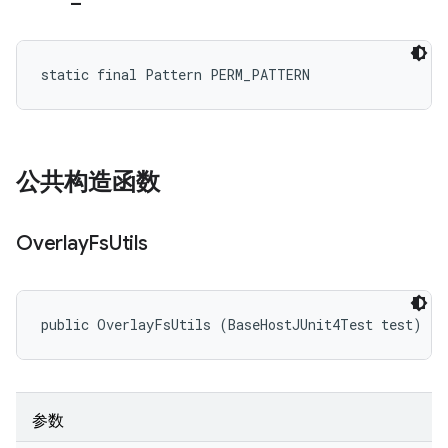
static final Pattern PERM_PATTERN
公共构造函数
Overlay
Fs
Utils
public OverlayFsUtils (BaseHostJUnit4Test test)
参数