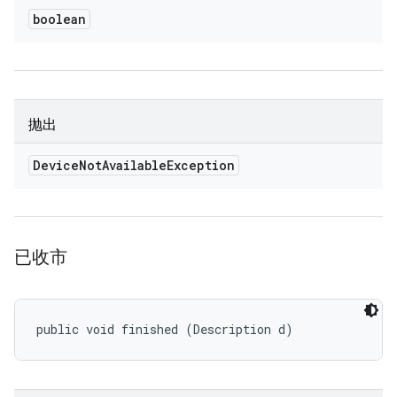
boolean
抛出
Device
Not
Available
Exception
已收市
public void finished (Description d)