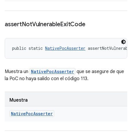
assert
Not
Vulnerable
Exit
Code
public static 
NativePocAsserter
 assertNotVulnerabl
Muestra un
NativePocAsserter
que se asegure de que
la PoC no haya salido con el código 113.
Muestra
Native
Poc
Asserter