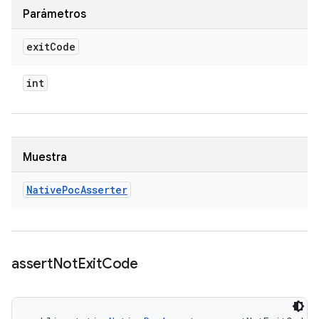
Parámetros
exit
Code
int
Muestra
Native
Poc
Asserter
assert
Not
Exit
Code