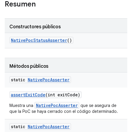
Resumen
Constructores públicos
Native
Poc
Status
Asserter
()
Métodos públicos
static
Native
Poc
Asserter
assert
Exit
Code
(int exit
Code)
NativePocAsserter
Muestra una
que se asegura de
que la PoC se haya cerrado con el código determinado.
static
Native
Poc
Asserter