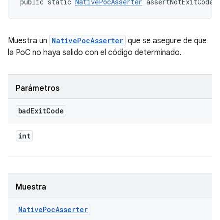
public static 
NativePocAsserter
 assertNotExitCode 
Muestra un
NativePocAsserter
que se asegure de que
la PoC no haya salido con el código determinado.
Parámetros
bad
Exit
Code
int
Muestra
Native
Poc
Asserter