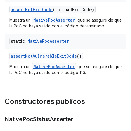
assert
Not
Exit
Code
(int bad
Exit
Code)
NativePocAsserter
Muestra un
que se asegure de que
la PoC no haya salido con el código determinado.
static
Native
Poc
Asserter
assert
Not
Vulnerable
Exit
Code
()
NativePocAsserter
Muestra un
que se asegure de que
la PoC no haya salido con el código 113.
Constructores públicos
Native
Poc
Status
Asserter