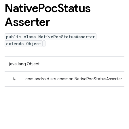
Native
Poc
Status
Asserter
public class NativePocStatusAsserter
extends Object
java.lang.Object
↳
com.android.sts.common.NativePocStatusAsserter