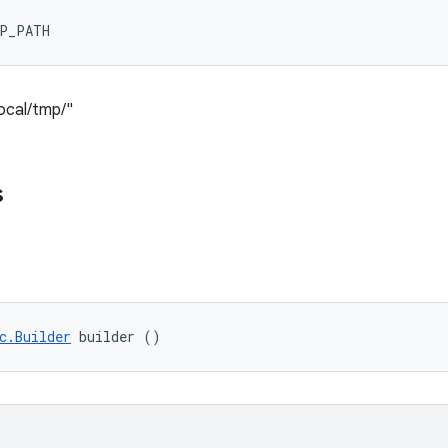
MP_PATH
local/tmp/"
s
c.Builder
 builder ()