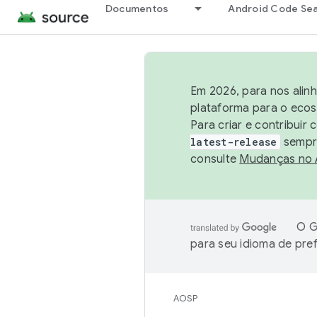
Documentos
Android Code Se
Em 2026, para nos alin
plataforma para o ecos
Para criar e contribuir
latest-release
sempre
consulte
Mudanças no
O G
para seu idioma de pre
AOSP