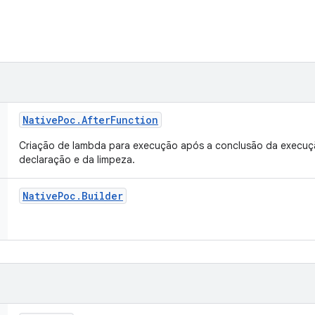
Native
Poc
.
After
Function
Criação de lambda para execução após a conclusão da execuç
declaração e da limpeza.
Native
Poc
.
Builder