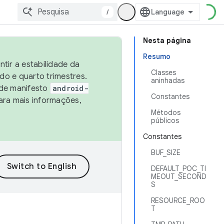
/
Nesta página
Resumo
tir a estabilidade da
Classes
o e quarto trimestres.
aninhadas
 de manifesto
android-
Constantes
ara mais informações,
Métodos
públicos
Constantes
BUF_SIZE
DEFAULT_POC_TI
MEOUT_SECOND
S
RESOURCE_ROO
T