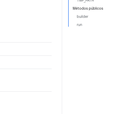
TMP_PATH
Métodos públicos
builder
run