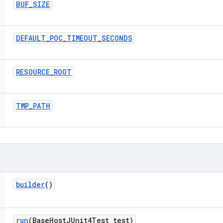
BUF
_
SIZE
DEFAULT
_
POC
_
TIMEOUT
_
SECONDS
RESOURCE
_
ROOT
TMP
_
PATH
builder
()
run
(Base
Host
JUnit4Test test)