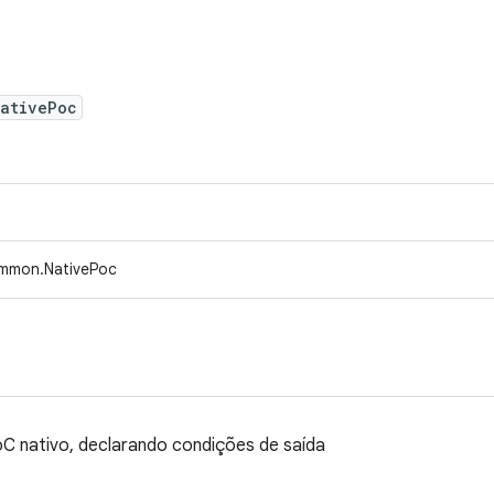
NativePoc
ommon.NativePoc
oC nativo, declarando condições de saída