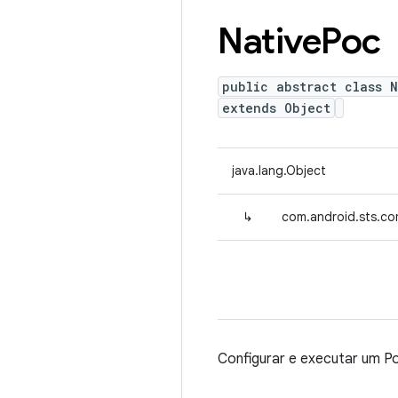
Native
Poc
public abstract class 
extends Object
java.lang.Object
↳
com.android.sts.c
Configurar e executar um P