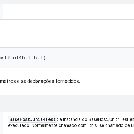
ostJUnit4Test test)
metros e as declarações fornecidos.
Base
Host
JUnit4Test
: a instância do BaseHostJUnit4Test e
executado. Normalmente chamado com "this" se chamado de u