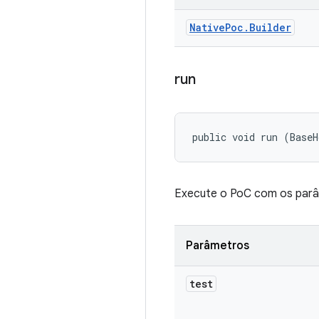
Native
Poc
.
Builder
run
public void run (BaseH
Execute o PoC com os parâ
Parâmetros
test