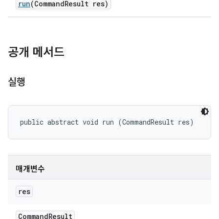
run
(Command
Result res)
공개 메서드
실행
public abstract void run (CommandResult res)
매개변수
res
Command
Result