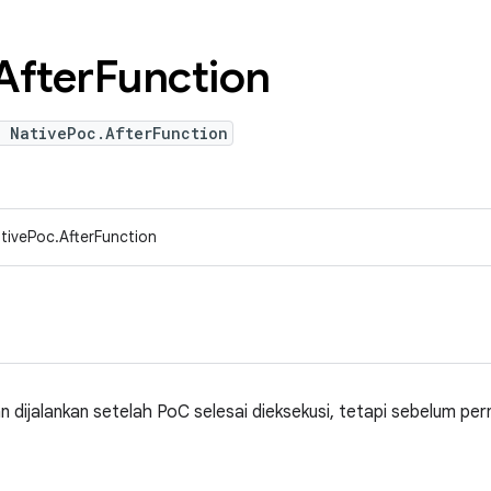
After
Function
e NativePoc.AfterFunction
ivePoc.AfterFunction
 dijalankan setelah PoC selesai dieksekusi, tetapi sebelum pe