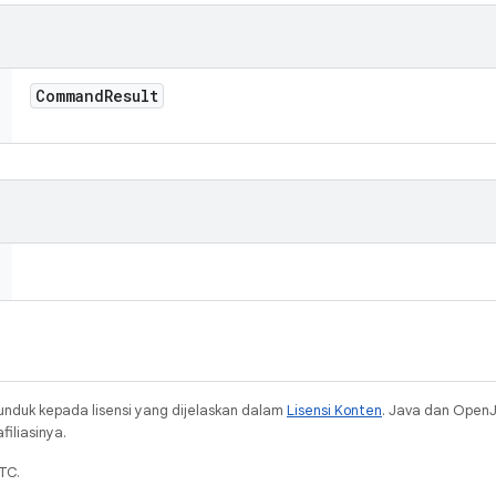
Command
Result
unduk kepada lisensi yang dijelaskan dalam
Lisensi Konten
. Java dan Open
iliasinya.
TC.