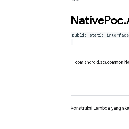
Native
Poc
.
public static interfac
com.android.sts.common.Nat
Konstruksi Lambda yang akan