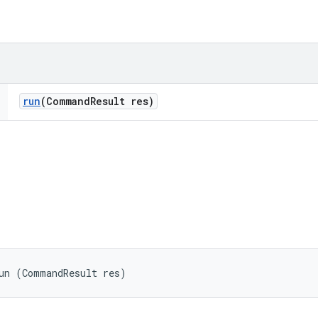
run
(Command
Result res)
un (CommandResult res)