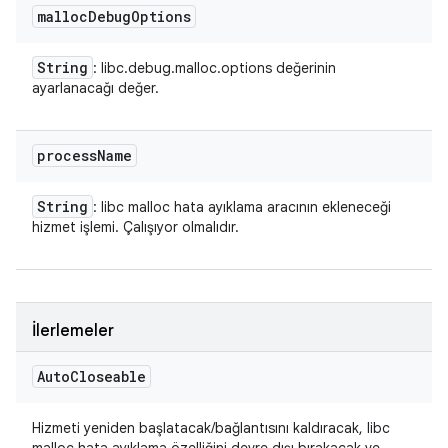
malloc
Debug
Options
String
: libc.debug.malloc.options değerinin
ayarlanacağı değer.
process
Name
String
: libc malloc hata ayıklama aracının ekleneceği
hizmet işlemi. Çalışıyor olmalıdır.
İlerlemeler
Auto
Closeable
Hizmeti yeniden başlatacak/bağlantısını kaldıracak, libc