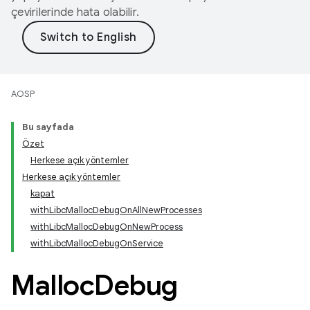
çevirilerinde hata olabilir.
AOSP
Bu sayfada
Özet
Herkese açık yöntemler
Herkese açık yöntemler
kapat
withLibcMallocDebugOnAllNewProcesses
withLibcMallocDebugOnNewProcess
withLibcMallocDebugOnService
Malloc
Debug