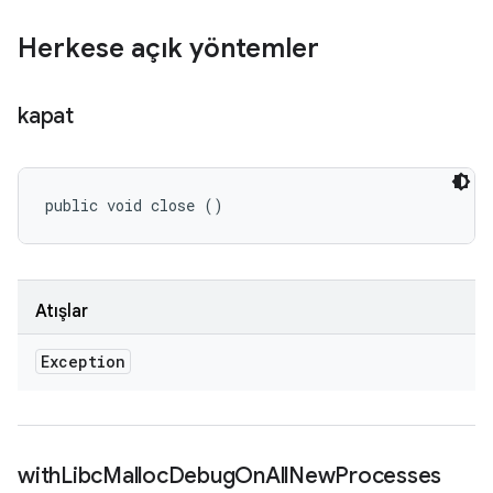
Herkese açık yöntemler
kapat
public void close ()
Atışlar
Exception
with
Libc
Malloc
Debug
On
All
New
Processes