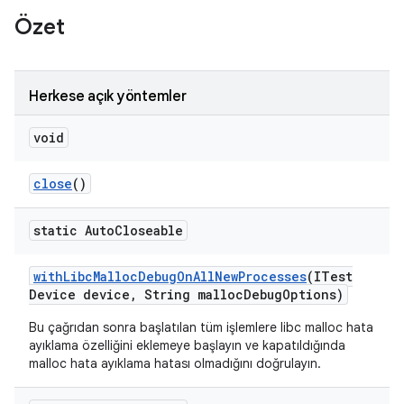
Özet
Herkese açık yöntemler
void
close
()
static Auto
Closeable
with
Libc
Malloc
Debug
On
All
New
Processes
(ITest
Device device
,
String malloc
Debug
Options)
Bu çağrıdan sonra başlatılan tüm işlemlere libc malloc hata
ayıklama özelliğini eklemeye başlayın ve kapatıldığında
malloc hata ayıklama hatası olmadığını doğrulayın.