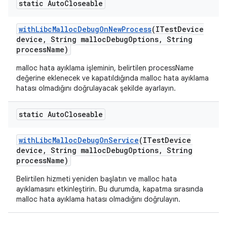
static Auto
Closeable
with
Libc
Malloc
Debug
On
New
Process
(ITest
Device
device
,
String malloc
Debug
Options
,
String
process
Name)
malloc hata ayıklama işleminin, belirtilen processName
değerine eklenecek ve kapatıldığında malloc hata ayıklama
hatası olmadığını doğrulayacak şekilde ayarlayın.
static Auto
Closeable
with
Libc
Malloc
Debug
On
Service
(ITest
Device
device
,
String malloc
Debug
Options
,
String
process
Name)
Belirtilen hizmeti yeniden başlatın ve malloc hata
ayıklamasını etkinleştirin. Bu durumda, kapatma sırasında
malloc hata ayıklama hatası olmadığını doğrulayın.