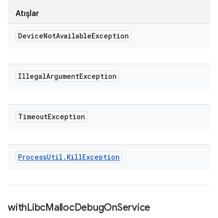
Atışlar
Device
Not
Available
Exception
Illegal
Argument
Exception
Timeout
Exception
Process
Util
.
Kill
Exception
with
Libc
Malloc
Debug
On
Service