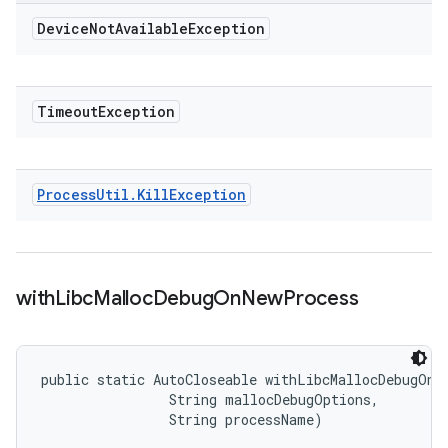
Device
Not
Available
Exception
Timeout
Exception
Process
Util
.
Kill
Exception
with
Libc
Malloc
Debug
On
New
Process
public static AutoCloseable withLibcMallocDebugOnNe
                String mallocDebugOptions, 

                String processName)