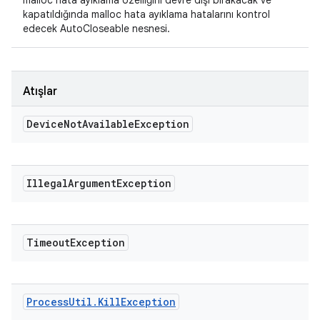
malloc hata ayıklama özelliğini devre dışı bırakacak ve
kapatıldığında malloc hata ayıklama hatalarını kontrol
edecek AutoCloseable nesnesi.
Atışlar
Device
Not
Available
Exception
Illegal
Argument
Exception
Timeout
Exception
Process
Util
.
Kill
Exception