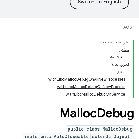
AOSP
على هذه الصفحة
ملخّص
الطرق العامة
الطرق العامة
إغلاق
withLibcMallocDebugOnAllNewProcesses
withLibcMallocDebugOnNewProcess
withLibcMallocDebugOnService
Malloc
Debug
public class MallocDebug
implements AutoCloseable
extends Object