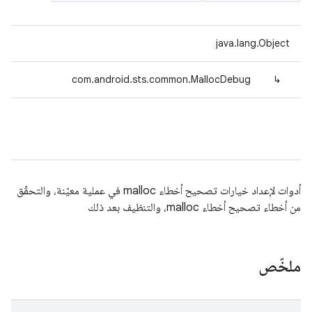
java.lang.Object
com.android.sts.common.MallocDebug
↳
أدوات لإعداد خيارات تصحيح أخطاء malloc في عملية معيّنة، والتحقّق
من أخطاء تصحيح أخطاء malloc، والتنظيف بعد ذلك
ملخّص