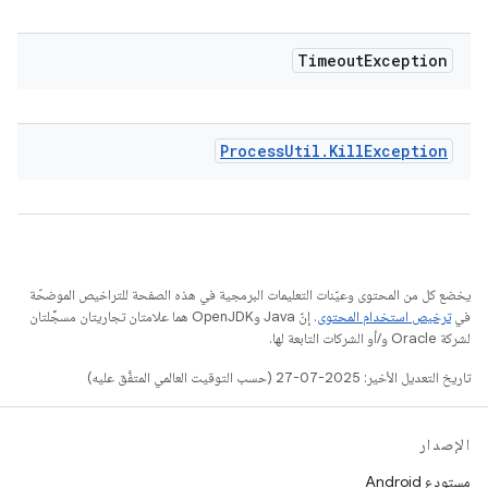
Timeout
Exception
Process
Util
.
Kill
Exception
يخضع كل من المحتوى وعيّنات التعليمات البرمجية في هذه الصفحة للتراخيص الموضحّة
في
ترخيص استخدام المحتوى
. إنّ Java وOpenJDK هما علامتان تجاريتان مسجَّلتان
لشركة Oracle و/أو الشركات التابعة لها.
تاريخ التعديل الأخير: 2025-07-27 (حسب التوقيت العالمي المتفَّق عليه)
الإصدار
مستودع Android