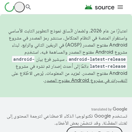
اعتبارًا من عام 2026، ولضمان اتّساق نموذج التطوير الثابت الأساسي
واستقرار المنصة في النظام المتكامل، سننشر رمز المصدر في مشروع
Android مفتوح المصدر (AOSP) في الربعَين الثاني والرابع. لبناء
مشروع Android مفتوح المصدر والمساهمة فيه، استخدِم
android-latest-release
. سيشير فرع بيان
android-
latest-release
دائمًا إلى أحدث إصدار تم نشره في مشروع
Android مفتوح المصدر. لمزيد من المعلومات، يُرجى الاطّلاع على
التغييرات في مشروع Android مفتوح المصدر
.
تستخدم Google تكنولوجيا الذكاء الاصطناعي لترجمة المحتوى إلى
لغتك المفضّلة، وقد تتضمّن بعض الأخطاء.