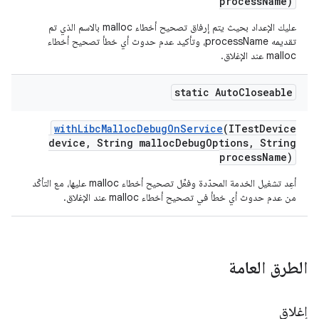
process
Name)
عليك الإعداد بحيث يتم إرفاق تصحيح أخطاء malloc بالاسم الذي تم
تقديمه processName، وتأكيد عدم حدوث أي خطأ تصحيح أخطاء
malloc عند الإغلاق.
static Auto
Closeable
with
Libc
Malloc
Debug
On
Service
(ITest
Device
device
,
String malloc
Debug
Options
,
String
process
Name)
أعِد تشغيل الخدمة المحدّدة وفعِّل تصحيح أخطاء malloc عليها، مع التأكّد
من عدم حدوث أي خطأ في تصحيح أخطاء malloc عند الإغلاق.
الطرق العامة
إغلاق