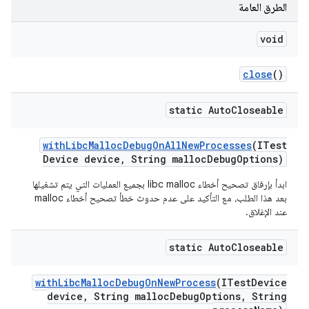
الطرق العامة
void
close
()
static Auto
Closeable
with
Libc
Malloc
Debug
On
All
New
Processes
(ITest
Device device
,
String malloc
Debug
Options)
ابدأ بإرفاق تصحيح أخطاء libc malloc بجميع العمليات التي يتم تشغيلها
بعد هذا الطلب، مع التأكيد على عدم حدوث خطأ تصحيح أخطاء malloc
عند الإغلاق.
static Auto
Closeable
with
Libc
Malloc
Debug
On
New
Process
(ITest
Device
device
,
String malloc
Debug
Options
,
String