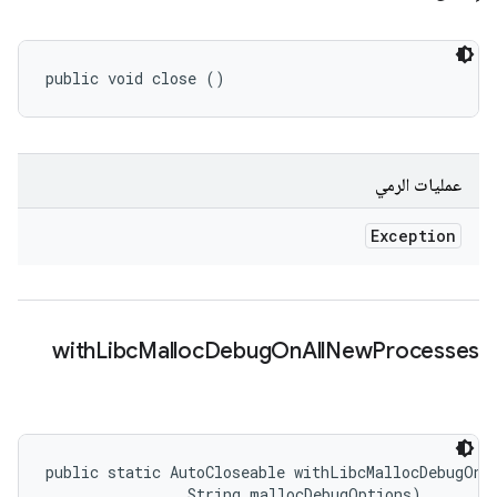
public void close ()
عمليات الرمي
Exception
with
Libc
Malloc
Debug
On
All
New
Processes
public static AutoCloseable withLibcMallocDebugOnAl
                String mallocDebugOptions)