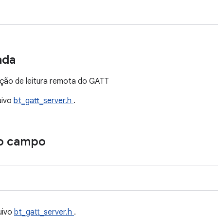
ada
ação de leitura remota do GATT
uivo
bt_gatt_server.h
.
o campo
uivo
bt_gatt_server.h
.