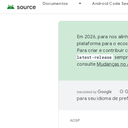
Documentos
Android Code Se
Em 2026, para nos alin
plataforma para o ecos
Para criar e contribuir
latest-release
sempre
consulte
Mudanças no
O G
para seu idioma de pre
AOSP