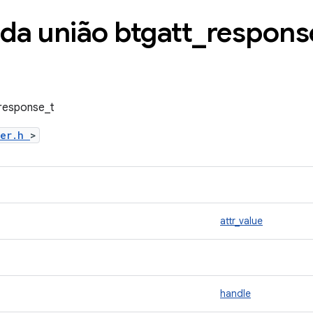
da união btgatt
_
respons
_response_t
ver.h
>
attr_value
handle