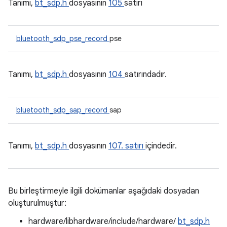
Tanımı,
bt_sdp.h
dosyasının
105
satırı
bluetooth_sdp_pse_record
pse
Tanımı,
bt_sdp.h
dosyasının
104
satırındadır.
bluetooth_sdp_sap_record
sap
Tanımı,
bt_sdp.h
dosyasının
107. satırı
içindedir.
Bu birleştirmeyle ilgili dokümanlar aşağıdaki dosyadan
oluşturulmuştur:
hardware/libhardware/include/hardware/
bt_sdp.h