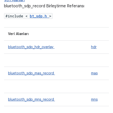
Veri Alanları
bluetooth_sdp_record Birleştirme Referansı
#include <
bt_sdp.h
>
Veri Alanları
bluetooth_sdp_hdr_overlay
hdr
bluetooth_sdp_mas_record
mas
bluetooth_sdp_mns_record
mns