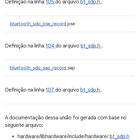
Definição na linha
105
do arquivo
bt_sdp.h
.
bluetooth_sdp_pse_record
pse
Definição na linha
104
do arquivo
bt_sdp.h
.
bluetooth_sdp_sap_record
sap
Definição na linha
107
do arquivo
bt_sdp.h
.
A documentação dessa união foi gerada com base no
seguinte arquivo:
hardware/libhardware/include/hardware/
bt_sdp.h