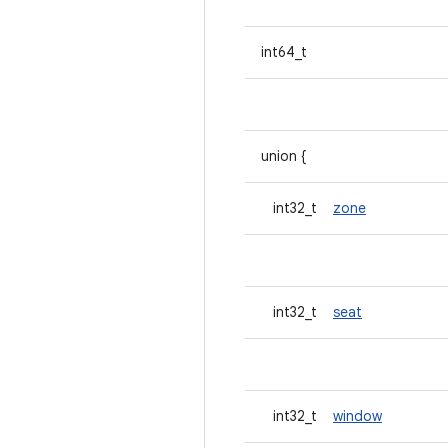
int64_t
union {
int32_t
zone
int32_t
seat
int32_t
window