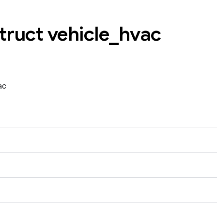
truct vehicle
_
hvac
ac