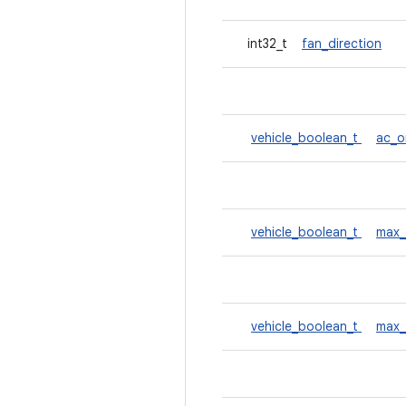
int32_t
fan_direction
vehicle_boolean_t
ac_o
vehicle_boolean_t
max_
vehicle_boolean_t
max_