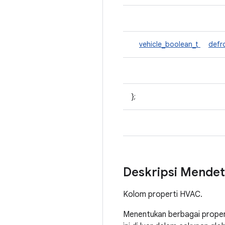
vehicle_boolean_t
defr
};
Deskripsi Mendet
Kolom properti HVAC.
Menentukan berbagai propert