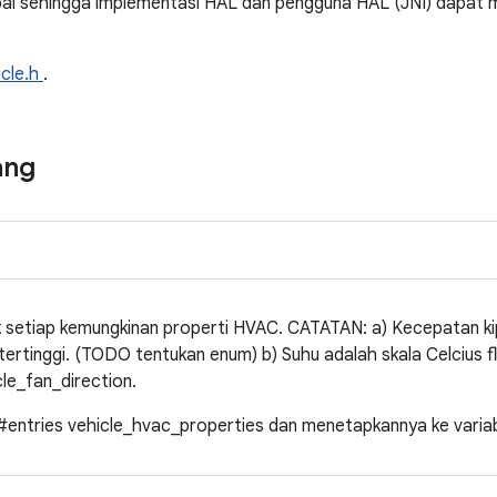
lobal sehingga implementasi HAL dan pengguna HAL (JNI) dapat
icle.h
.
ang
k setiap kemungkinan properti HVAC. CATATAN: a) Kecepatan kip
ertinggi. (TODO tentukan enum) b) Suhu adalah skala Celcius fl
le_fan_direction.
entries vehicle_hvac_properties dan menetapkannya ke variab