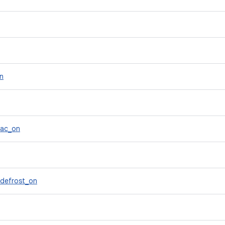
n
ac_on
defrost_on