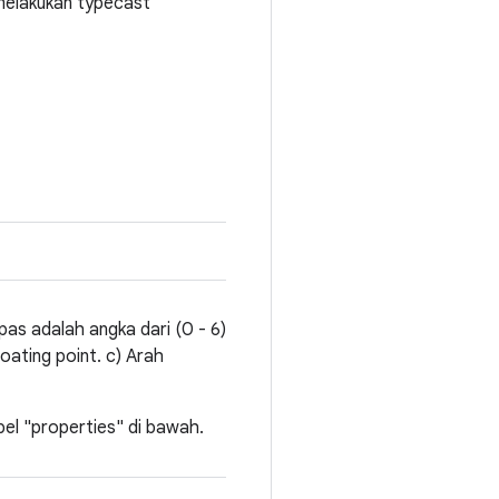
 melakukan typecast
as adalah angka dari (0 - 6)
oating point. c) Arah
el "properties" di bawah.