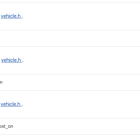
e
vehicle.h
.
e
vehicle.h
.
n
e
vehicle.h
.
ost_on