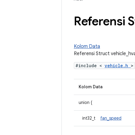
Referensi S
Kolom Data
Referensi Struct vehicle_hv
#include <
vehicle.h
>
Kolom Data
union {
int32_t
fan_speed