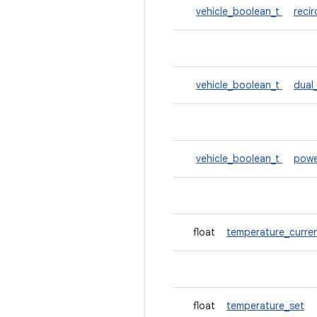
vehicle_boolean_t
reci
vehicle_boolean_t
dual
vehicle_boolean_t
powe
float
temperature_curre
float
temperature_set