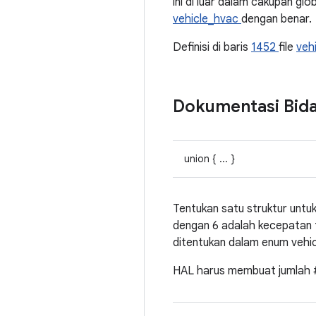
ini di luar dalam cakupan g
vehicle_hvac
dengan benar.
Definisi di baris
1452
file
veh
Dokumentasi Bid
union { ... }
Tentukan satu struktur untu
dengan 6 adalah kecepatan t
ditentukan dalam enum vehic
HAL harus membuat jumlah #