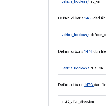
vehicle_boolean_t
ac_on
Definisi di baris
1466
dari fil
vehicle_boolean_t
defrost_
Definisi di baris
1476
dari fil
vehicle_boolean_t
dual_on
Definisi di baris
1470
dari fil
int32_t fan_direction