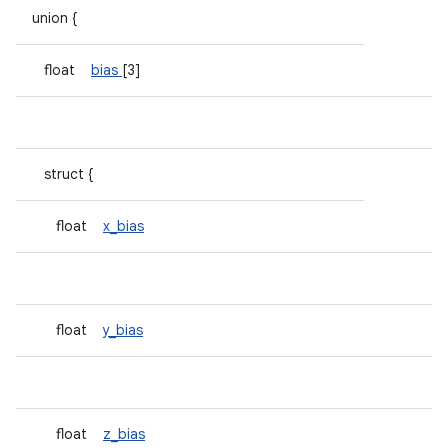
union {
float
bias
[3]
struct {
float
x_bias
float
y_bias
float
z_bias