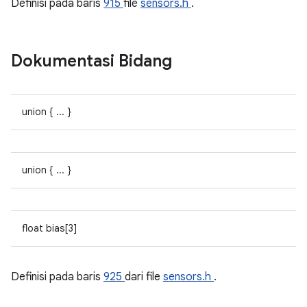
Definisi pada baris
915
file
sensors.h
.
Dokumentasi Bidang
union { ... }
union { ... }
float bias[3]
Definisi pada baris
925
dari file
sensors.h
.