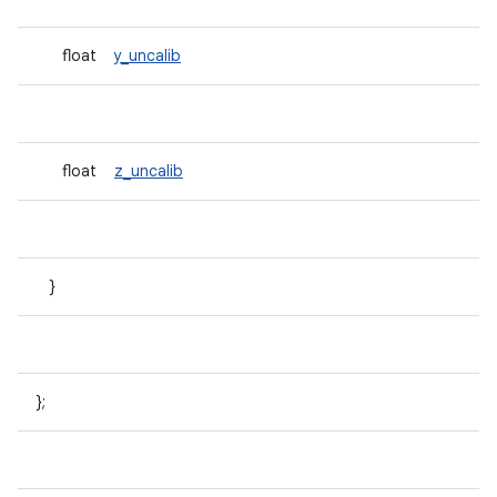
float
y_uncalib
float
z_uncalib
}
};