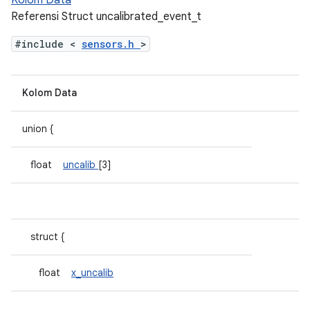
Kolom Data
Referensi Struct uncalibrated_event_t
#include <
sensors.h
>
Kolom Data
union {
float
uncalib
[3]
struct {
float
x_uncalib