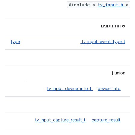
#include <
tv_input.h
>
שדות נתונים
type
tv_input_event_type_t
union {
tv_input_device_info_t
device_info
tv_input_capture_result_t
capture_result