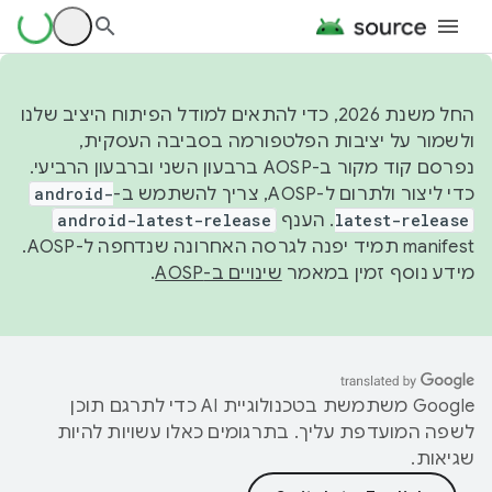
החל משנת 2026, כדי להתאים למודל הפיתוח היציב שלנו
ולשמור על יציבות הפלטפורמה בסביבה העסקית,
נפרסם קוד מקור ב-AOSP ברבעון השני וברבעון הרביעי.
כדי ליצור ולתרום ל-AOSP, צריך להשתמש ב-
android-
latest-release
. הענף
android-latest-release
manifest תמיד יפנה לגרסה האחרונה שנדחפה ל-AOSP.
מידע נוסף זמין במאמר
שינויים ב-AOSP
.
‫Google משתמשת בטכנולוגיית AI כדי לתרגם תוכן
לשפה המועדפת עליך. בתרגומים כאלו עשויות להיות
שגיאות.