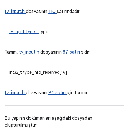
tv_input.h
dosyasının
110
satırındadır.
tv_input_type_t
type
Tanım,
tv_input.h
dosyasının
87. satırı
sıdır.
int32_t type_info_reserved[16]
tv_input.h
dosyasının
97. satırı
için tanımı.
Bu yapının dokümanları aşağıdaki dosyadan
oluşturulmuştur: