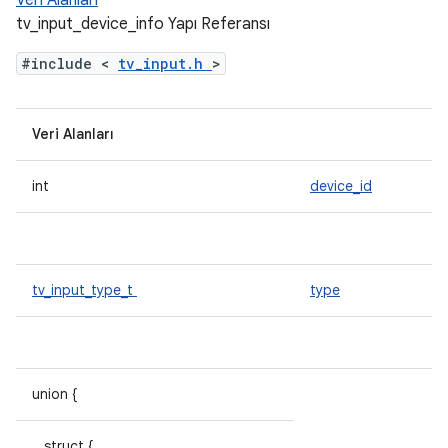
Veri Alanları
tv_input_device_info Yapı Referansı
#include <
tv_input.h
>
Veri Alanları
int
device_id
tv_input_type_t
type
union {
struct {