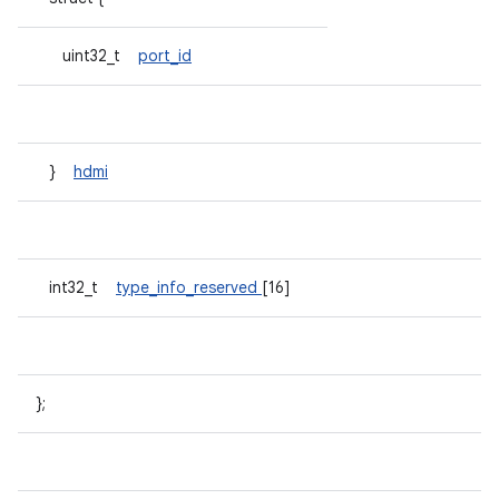
uint32_t
port_id
}
hdmi
int32_t
type_info_reserved
[16]
};