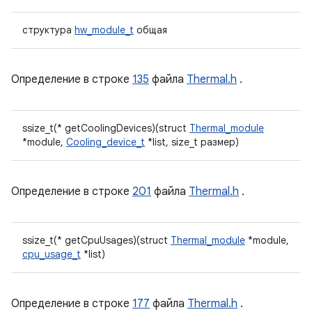
структура
hw_module_t
общая
Определение в строке
135
файла
Thermal.h
.
ssize_t(* getCoolingDevices)(struct
Thermal_module
*module,
Cooling_device_t
*list, size_t размер)
Определение в строке
201
файла
Thermal.h
.
ssize_t(* getCpuUsages)(struct
Thermal_module
*module,
cpu_usage_t
*list)
Определение в строке
177
файла
Thermal.h
.