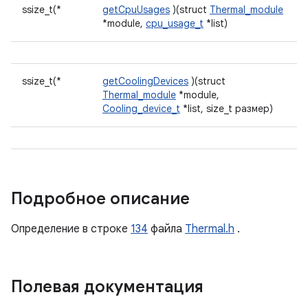
ssize_t(*
getCpuUsages
)(struct
Thermal_module
*module,
cpu_usage_t
*list)
ssize_t(*
getCoolingDevices
)(struct
Thermal_module
*module,
Cooling_device_t
*list, size_t размер)
Подробное описание
Определение в строке
134
файла
Thermal.h
.
Полевая документация